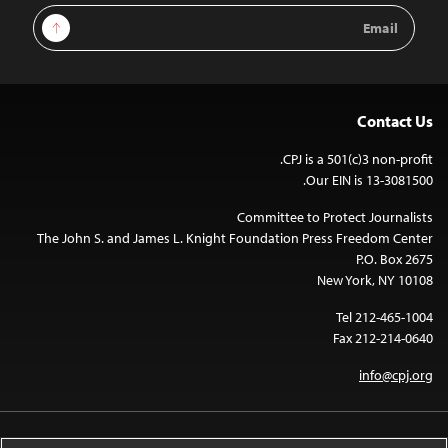
Email
Sign Up
Address
Contact Us
CPJ is a 501(c)3 non-profit.
Our EIN is 13-3081500.
Committee to Protect Journalists
The John S. and James L. Knight Foundation Press Freedom Center
P.O. Box 2675
New York, NY 10108
Tel 212-465-1004
Fax 212-214-0640
info@cpj.org