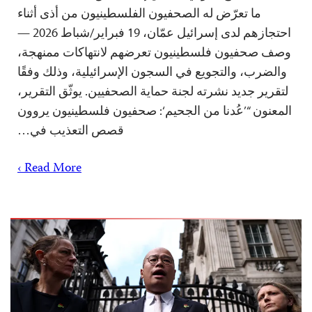
ما تعرّض له الصحفيون الفلسطينيون من أذى أثناء
احتجازهم لدى إسرائيل عمّان، 19 فبراير/شباط 2026 —
وصف صحفيون فلسطينيون تعرضهم لانتهاكات ممنهجة،
والضرب، والتجويع في السجون الإسرائيلية، وذلك وفقًا
لتقرير جديد نشرته لجنة حماية الصحفيين. يوثّق التقرير،
المعنون “’عُدنا من الجحيم‘: صحفيون فلسطينيون يروون
قصص التعذيب في…
Read More ›