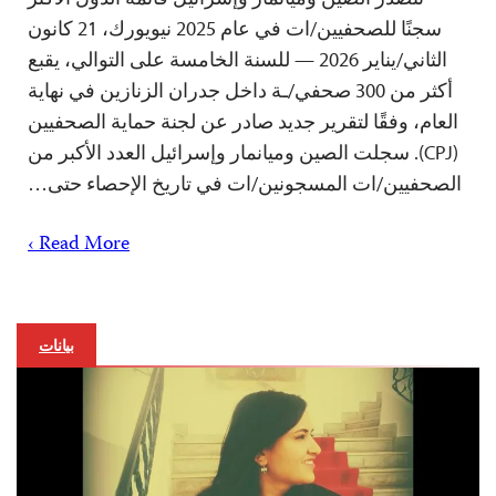
سجنًا للصحفيين/ات في عام 2025 نيويورك، 21 كانون
الثاني/يناير 2026 — للسنة الخامسة على التوالي، يقبع
أكثر من 300 صحفي/ـة داخل جدران الزنازين في نهاية
العام، وفقًا لتقرير جديد صادر عن لجنة حماية الصحفيين
(CPJ). سجلت الصين وميانمار وإسرائيل العدد الأكبر من
الصحفيين/ات المسجونين/ات في تاريخ الإحصاء حتى…
Read More ›
بيانات