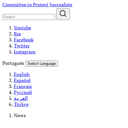
Skip
Committee to Protect Journalists
to
content
Youtube
Rss
Facebook
Twitter
Instagram
Português
Switch Language
English
Español
Français
Русский
العربية
Türkçe
News