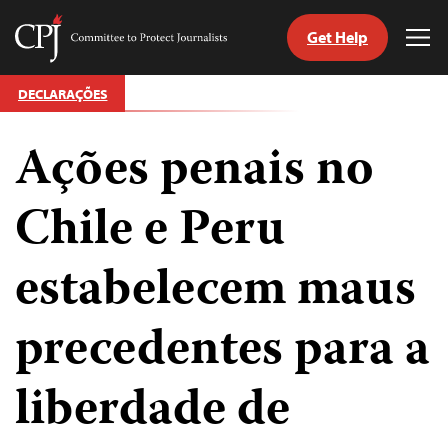
Get Help
Committee
Tog
to
Me
Skip
Protect
DECLARAÇÕES
to
Journalists
content
Ações penais no
itch
anguage
Chile e Peru
estabelecem maus
precedentes para a
liberdade de