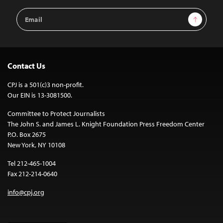
Email
Sign Up
Address
Contact Us
CPJ is a 501(c)3 non-profit.
Our EIN is 13-3081500.
Committee to Protect Journalists
The John S. and James L. Knight Foundation Press Freedom Center
P.O. Box 2675
New York, NY 10108
Tel 212-465-1004
Fax 212-214-0640
info@cpj.org