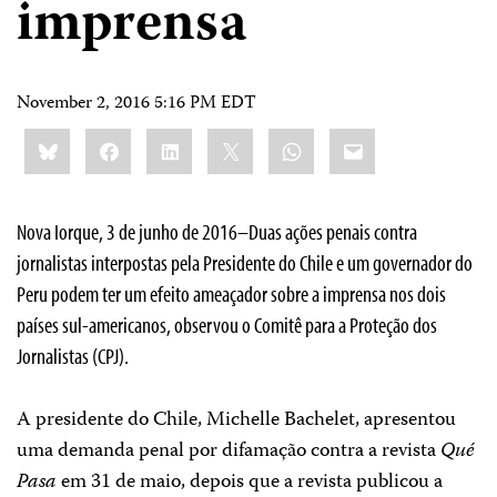
imprensa
November 2, 2016 5:16 PM EDT
Share
Bluesky
Facebook
LinkedIn
X
WhatsApp
Email
this:
Nova Iorque, 3 de junho de 2016–Duas ações penais contra
jornalistas interpostas pela Presidente do Chile e um governador do
Peru podem ter um efeito ameaçador sobre a imprensa nos dois
países sul-americanos, observou o Comitê para a Proteção dos
Jornalistas (CPJ).
A presidente do Chile, Michelle Bachelet, apresentou
uma demanda penal por difamação contra a revista
Qué
Pasa
em 31 de maio, depois que a revista publicou a