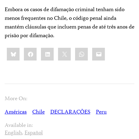
Embora os casos de difamação criminal tenham sido
menos frequentes no Chile, o código penal ainda
mantém cláusulas que incluem penas de até três anos de
prisão por difamação.
Share
Bluesky
Facebook
LinkedIn
X
WhatsApp
Email
this:
More On:
Américas
Chile
DECLARAÇÕES
Peru
Available in:
English
,
Español