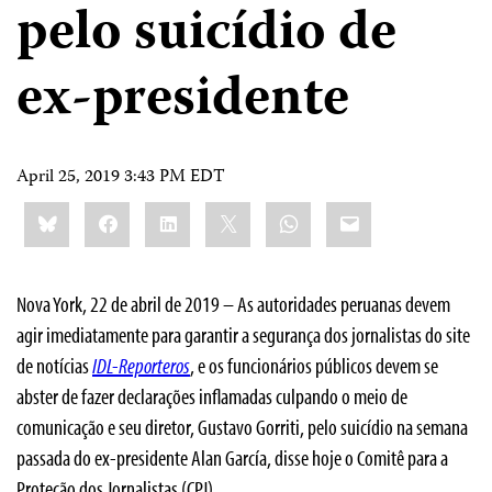
pelo suicídio de
ex-presidente
April 25, 2019 3:43 PM EDT
Share
Bluesky
Facebook
LinkedIn
X
WhatsApp
Email
this:
Nova York, 22 de abril de 2019 – As autoridades peruanas devem
agir imediatamente para garantir a segurança dos jornalistas do site
de notícias
IDL-Reporteros
, e os funcionários públicos devem se
abster de fazer declarações inflamadas culpando o meio de
comunicação e seu diretor, Gustavo Gorriti, pelo suicídio na semana
passada do ex-presidente Alan García, disse hoje o Comitê para a
Proteção dos Jornalistas (CPJ).