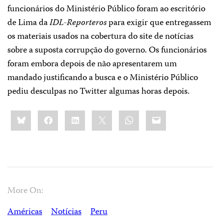
funcionários do Ministério Público foram ao escritório
de Lima da
IDL-Reporteros
para exigir que entregassem
os materiais usados ​​na cobertura do site de notícias
sobre a suposta corrupção do governo. Os funcionários
foram embora depois de não apresentarem um
mandado justificando a busca e o Ministério Público
pediu desculpas no Twitter algumas horas depois.
Share
Bluesky
Facebook
LinkedIn
X
WhatsApp
Email
this:
More On:
Américas
Notícias
Peru