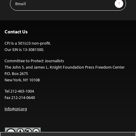
Sign Up
Address
Contact Us
CPJ is a 501(c)3 non-profit.
Our EIN is 13-3081500.
Committee to Protect Journalists
The John S. and James L. Knight Foundation Press Freedom Center
P.O. Box 2675
New York, NY 10108
Tel 212-465-1004
Fax 212-214-0640
info@cpj.org