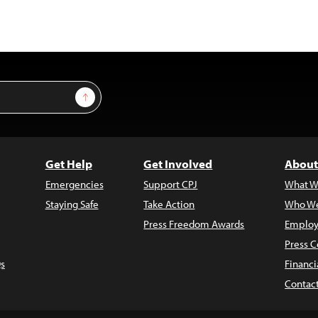
Sign Up
Get Help
Get Involved
About
Emergencies
Support CPJ
What W
Staying Safe
Take Action
Who We
Press Freedom Awards
Employ
Press C
s
Financi
Contac