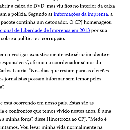
abrir a caixa do DVD, mas viu fios no interior da caixa
ram a polícia. Segundo as
informa
çõ
es da imprensa
, a
 o pacote continha um detonador. O CPJ homenageou
acional de Liberdade de Imprensa em 2013
por sua
sobre a política e a corrupção.
em investigar exaustivamente este sério incidente e
 responsáveis”, afirmou o coordenador sênior do
rlos Lauría. “Nos dias que restam para as eleições
os jornalistas possam informar sem temor pelos
”.
 está ocorrendo em nosso país. Estas são as
ia e confrontos que temos vivido nestes anos. É uma
 a minha força”, disse Hinostroza ao CPJ. “Medo é
sintamos. Vou levar minha vida normalmente na