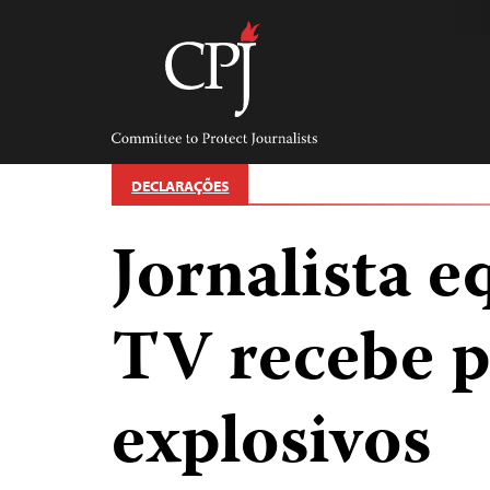
Skip
to
content
Committee
to
Protect
Journalists
DECLARAÇÕES
Jornalista e
TV recebe 
explosivos