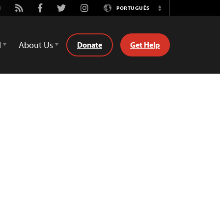
utube
Rss
Facebook
Twitter
Instagram
PORTUGUÊS
Switch
Language
d
About Us
Donate
Get Help