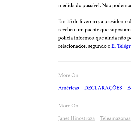
medida do possível. Não podemos 
Em 15 de fevereiro, a presidente
recebeu um pacote que supostame
polícia informou que ainda não p
relacionados, segundo o
El Tel
é
gr
More On:
Américas
DECLARAÇÕES
E
More On:
Janet Hinostroza
Teleamazonas