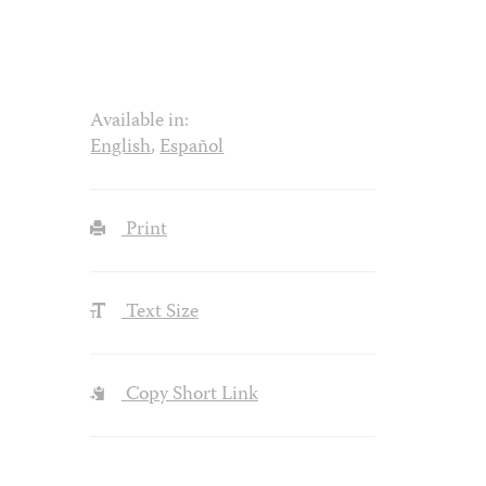
Available in:
English
,
Español
Print
Text Size
Copy Short Link