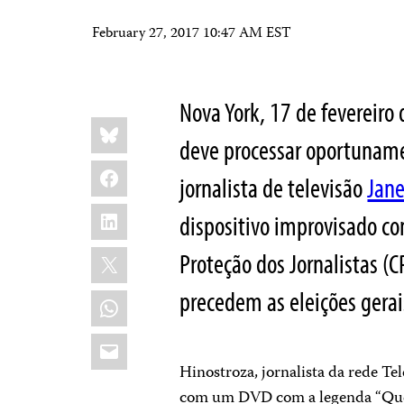
February 27, 2017 10:47 AM EST
Nova York, 17 de fevereiro
Share
Bluesky
this:
deve processar oportuname
Facebook
jornalista de televisão
Jane
LinkedIn
dispositivo improvisado co
X
Proteção dos Jornalistas (C
precedem as eleições gerai
WhatsApp
Email
Hinostroza, jornalista da rede T
com um DVD com a legenda “Quem 