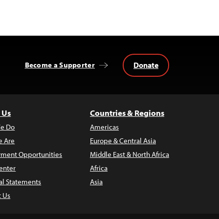
Donate
Become a Supporter
 Us
Countries & Regions
e Do
Americas
 Are
Europe & Central Asia
ment Opportunities
Middle East & North Africa
enter
Africa
al Statements
Asia
t Us