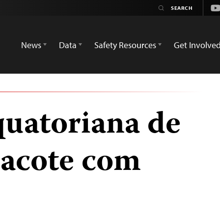
Yo
News
Data
Safety Resources
Get Involve
quatoriana de
pacote com