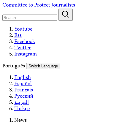
Skip
Committee to Protect Journalists
to
content
Youtube
Rss
Facebook
Twitter
Instagram
Português
Switch Language
English
Español
Français
Русский
العربية
Türkçe
News