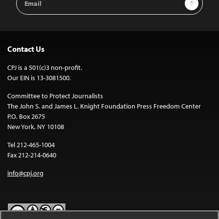
Sign Up
Address
Contact Us
CPJ is a 501(c)3 non-profit.
Our EIN is 13-3081500.
Committee to Protect Journalists
The John S. and James L. Knight Foundation Press Freedom Center
P.O. Box 2675
New York, NY 10108
Tel 212-465-1004
Fax 212-214-0640
info@cpj.org