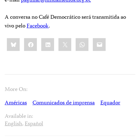
e-mail
paguilar@fundamedios.org.ec
A conversa no Café Democrático será transmitida ao
vivo pelo
Facebook
.
Share
Bluesky
Facebook
LinkedIn
X
WhatsApp
Email
this:
More On:
Américas
Comunicados de imprensa
Equador
Available in:
English
,
Español