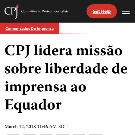
Get Help
Committee
Tog
to
Me
Skip
Protect
Comunicados De Imprensa
to
Journalists
content
CPJ lidera missão
itch
anguage
sobre liberdade de
imprensa ao
Equador
March 12, 2018 11:46 AM EDT
Share