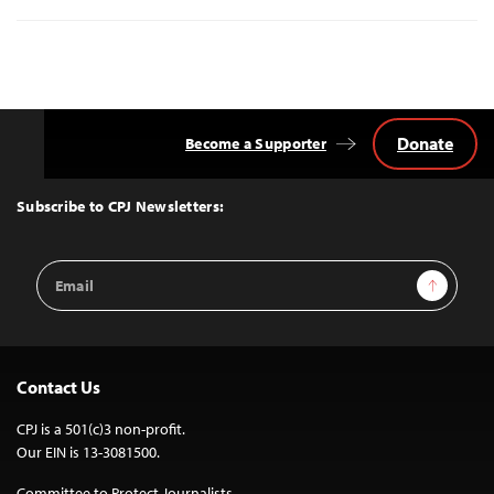
Donate
Become a Supporter
Back
to
Top
Subscribe to CPJ Newsletters:
Email
Sign Up
Address
Contact Us
CPJ is a 501(c)3 non-profit.
Our EIN is 13-3081500.
Committee to Protect Journalists