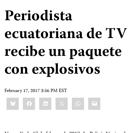
Periodista
ecuatoriana de TV
recibe un paquete
con explosivos
February 17, 2017 3:56 PM EST
Share
Bluesky
Facebook
LinkedIn
X
WhatsApp
Email
this: