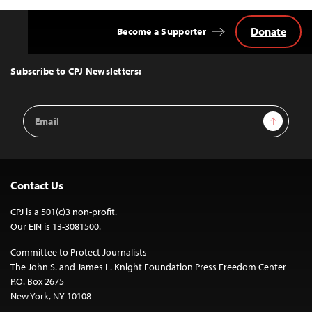
Donate
Become a Supporter
Back
to
Top
Subscribe to CPJ Newsletters:
Email
Sign Up
Address
Contact Us
CPJ is a 501(c)3 non-profit.
Our EIN is 13-3081500.
Committee to Protect Journalists
The John S. and James L. Knight Foundation Press Freedom Center
P.O. Box 2675
New York, NY 10108