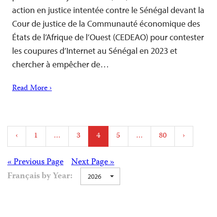
action en justice intentée contre le Sénégal devant la
Cour de justice de la Communauté économique des
États de l’Afrique de l’Ouest (CEDEAO) pour contester
les coupures d’Internet au Sénégal en 2023 et
chercher à empêcher de…
Read More ›
Posts
‹
1
…
3
4
5
…
80
›
pagination
Posts
« Previous Page
Next Page »
Français by Year:
2026
navigation