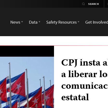
News
Data
Safety Resources
Get Involve
CPJ insta 
a liberar l
comunicaci
estatal