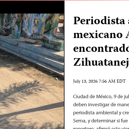
Periodista
mexicano 
encontrad
Zihuatane
July 13, 2026 7:56 AM EDT
Ciudad de México, 9 de j
deben investigar de maner
periodista ambiental y c
Serna, y determinar si fu
reportero, afirmó este vie