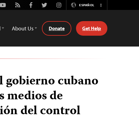
Youtube
Rss
Facebook
Twitter
Instagram
ESPAÑOL
Switch
Language
d
About Us
Donate
Get Help
al gobierno cubano
os medios de
ón del control