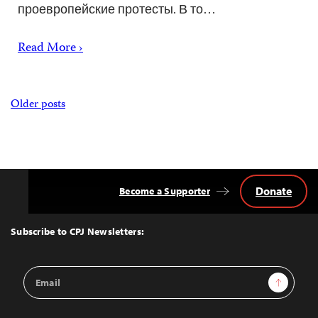
проевропейские протесты. В то…
Read More ›
Posts
Older posts
navigation
Donate
Become a Supporter
Back
to
Top
Subscribe to CPJ Newsletters:
Email
Sign Up
Address