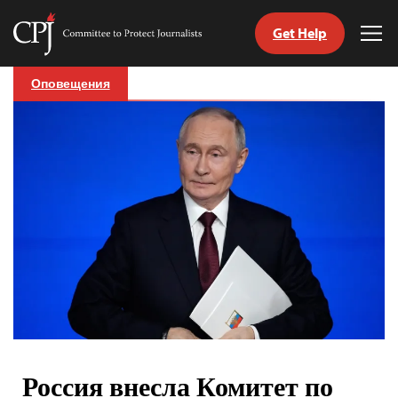
Get Help
Committee
Tog
to
Me
Skip
Protect
Оповещения
to
Journalists
content
tch
nguage
Россия внесла Комитет по