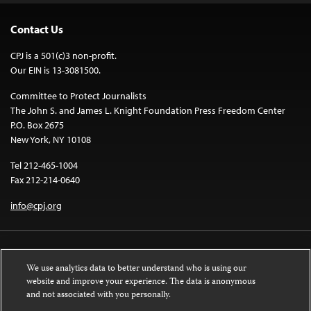
Contact Us
CPJ is a 501(c)3 non-profit.
Our EIN is 13-3081500.
Committee to Protect Journalists
The John S. and James L. Knight Foundation Press Freedom Center
P.O. Box 2675
New York, NY 10108
Tel 212-465-1004
Fax 212-214-0640
info@cpj.org
We use analytics data to better understand who is using our
website and improve your experience. The data is anonymous
and not associated with you personally.
Except where noted, text on this website is licensed under a
Creative
Commons Attribution-NonCommercial-NoDerivatives 4.0 International