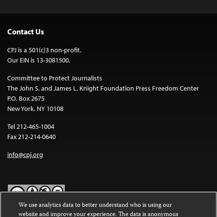
Contact Us
CPJ is a 501(c)3 non-profit.
Our EIN is 13-3081500.
Committee to Protect Journalists
The John S. and James L. Knight Foundation Press Freedom Center
P.O. Box 2675
New York, NY 10108
Tel 212-465-1004
Fax 212-214-0640
info@cpj.org
We use analytics data to better understand who is using our
website and improve your experience. The data is anonymous
Except where noted, text on this website is licensed under a
Creative