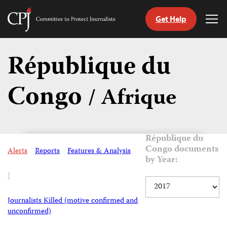
Get Help
Committee
Tog
to
Me
Skip
Protect
to
République du
Journalists
content
Congo
/ Afrique
tch
nguage
République du
Congo documents
Alerts
Reports
Features & Analysis
by Year:
|
Journalists Killed (motive confirmed and
unconfirmed)