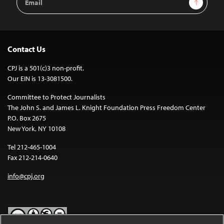
Address
Contact Us
CPJ is a 501(c)3 non-profit.
Our EIN is 13-3081500.
Committee to Protect Journalists
The John S. and James L. Knight Foundation Press Freedom Center
P.O. Box 2675
New York, NY 10108
Tel 212-465-1004
Fax 212-214-0640
info@cpj.org