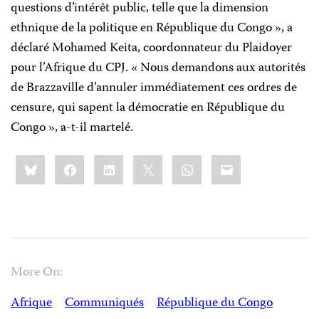
questions d’intérêt public, telle que la dimension
ethnique de la politique en République du Congo », a
déclaré Mohamed Keita, coordonnateur du Plaidoyer
pour l’Afrique du CPJ. « Nous demandons aux autorités
de Brazzaville d’annuler immédiatement ces ordres de
censure, qui sapent la démocratie en République du
Congo », a-t-il martelé.
Share
Bluesky
Facebook
LinkedIn
X
WhatsApp
Email
this:
More On:
Afrique
Communiqués
République du Congo