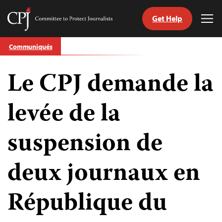
Get Help
Committee
Tog
to
Me
Skip
Protect
Communiqués
to
Journalists
content
Le CPJ demande la
tch
nguage
levée de la
suspension de
deux journaux en
République du