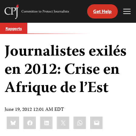
Get Help
Committee
Tog
to
Me
Skip
Protect
Rapports
to
Journalists
content
Journalistes exilés
tch
nguage
en 2012: Crise en
Afrique de l’Est
June 19, 2012 12:01 AM EDT
Share
Bluesky
Facebook
LinkedIn
X
WhatsApp
Email
this: