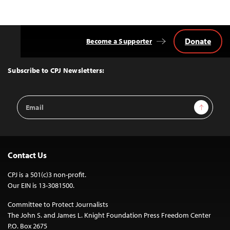
Donate
Become a Supporter
Back
to
Top
Subscribe to CPJ Newsletters:
Email
Sign Up
Address
Contact Us
CPJ is a 501(c)3 non-profit.
Our EIN is 13-3081500.
Committee to Protect Journalists
The John S. and James L. Knight Foundation Press Freedom Center
P.O. Box 2675