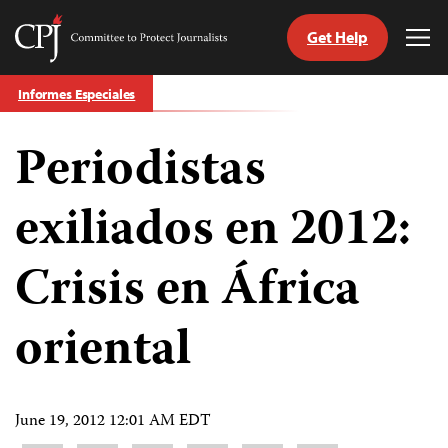
Get Help
Committee
Tog
to
Me
Skip
Protect
Informes Especiales
to
Journalists
content
Periodistas
tch
guage
exiliados en 2012:
Crisis en África
oriental
June 19, 2012 12:01 AM EDT
Share