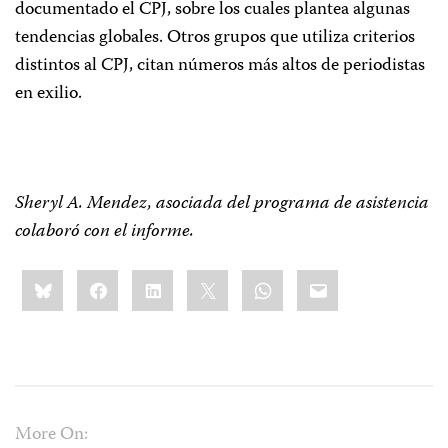
documentado el CPJ, sobre los cuales plantea algunas
tendencias globales. Otros grupos que utiliza criterios
distintos al CPJ, citan números más altos de periodistas
en exilio.
Sheryl A. Mendez, asociada del programa de asistencia
colaboró con el informe.
Share
Bluesky
Facebook
LinkedIn
X
WhatsApp
Email
this:
More On: