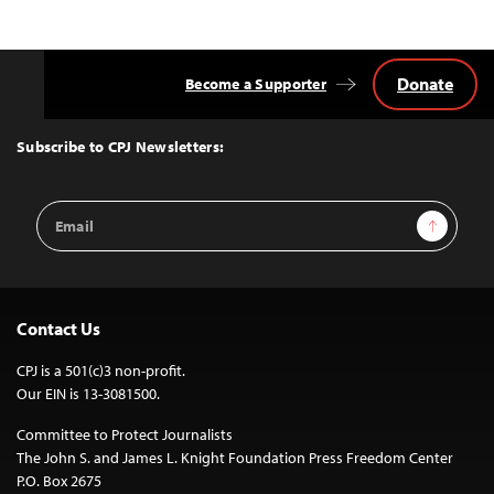
Donate
Become a Supporter
Back
to
Top
Subscribe to CPJ Newsletters:
Email
Sign Up
Address
Contact Us
CPJ is a 501(c)3 non-profit.
Our EIN is 13-3081500.
Committee to Protect Journalists
The John S. and James L. Knight Foundation Press Freedom Center
P.O. Box 2675