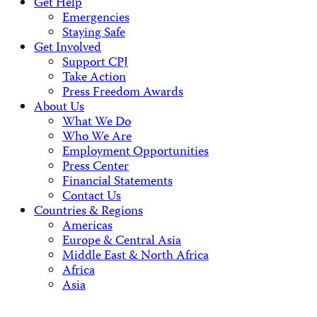
Get Help
Emergencies
Staying Safe
Get Involved
Support CPJ
Take Action
Press Freedom Awards
About Us
What We Do
Who We Are
Employment Opportunities
Press Center
Financial Statements
Contact Us
Countries & Regions
Americas
Europe & Central Asia
Middle East & North Africa
Africa
Asia