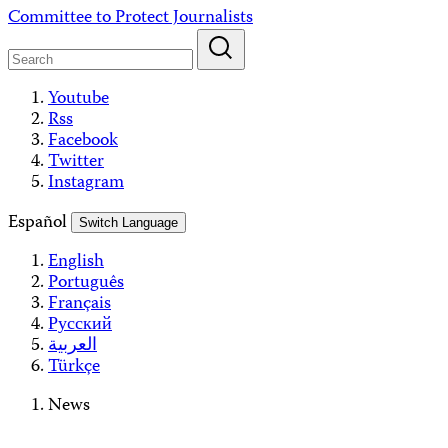
Skip
Committee to Protect Journalists
to
content
Youtube
Rss
Facebook
Twitter
Instagram
Español
Switch Language
English
Português
Français
Русский
العربية
Türkçe
News