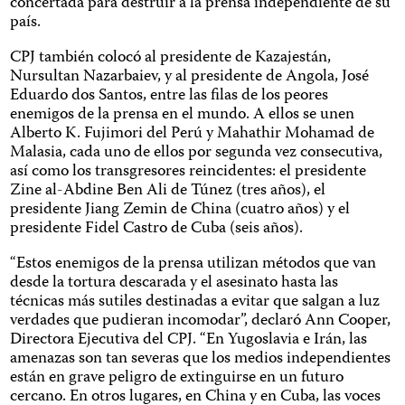
concertada para destruir a la prensa independiente de su
país.
CPJ también colocó al presidente de Kazajestán,
Nursultan Nazarbaiev, y al presidente de Angola, José
Eduardo dos Santos, entre las filas de los peores
enemigos de la prensa en el mundo. A ellos se unen
Alberto K. Fujimori del Perú y Mahathir Mohamad de
Malasia, cada uno de ellos por segunda vez consecutiva,
así como los transgresores reincidentes: el presidente
Zine al-Abdine Ben Ali de Túnez (tres años), el
presidente Jiang Zemin de China (cuatro años) y el
presidente Fidel Castro de Cuba (seis años).
“Estos enemigos de la prensa utilizan métodos que van
desde la tortura descarada y el asesinato hasta las
técnicas más sutiles destinadas a evitar que salgan a luz
verdades que pudieran incomodar”, declaró Ann Cooper,
Directora Ejecutiva del CPJ. “En Yugoslavia e Irán, las
amenazas son tan severas que los medios independientes
están en grave peligro de extinguirse en un futuro
cercano. En otros lugares, en China y en Cuba, las voces