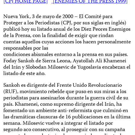
[CPJ HOME PAGE]
[ENEMIES OF THE PRESS 1999]
Nueva York, 3 de mayo de 2000 – El Comité para
Proteger a los Periodistas (CPJ, por sus siglas en inglés)
publicó hoy su listado anual de los Diez Peores Enemigos
de la Prensa, con la finalidad de exigir que rindan
cuentas aquellos cuyas acciones los hacen personalmente
responsables por las
condiciones abismales entorno a la prensa en sus países.
Foday Sankoh de Sierra Leona, Ayatollah Ali Khamenei
del Irán y Slobodan Milosevic de Yugoslavia encabezan el
listado de este año.
Sankoh es dirigente del Frente Unido Revolucionario
(RUF), movimiento rebelde que puso en sus miras a los
periodistas para asesinarlos durante la guerra civil de su
país. Khamenei, como supremo dirigente del Irán, ha
fomentado un ambiente anti-reformista que culminó en
las dramáticas clausuras de 16 publicaciones en la última
semana. Milosevic vuelve a integrar el listado por
segundo aco consecutivo, al proseguir con su campaña