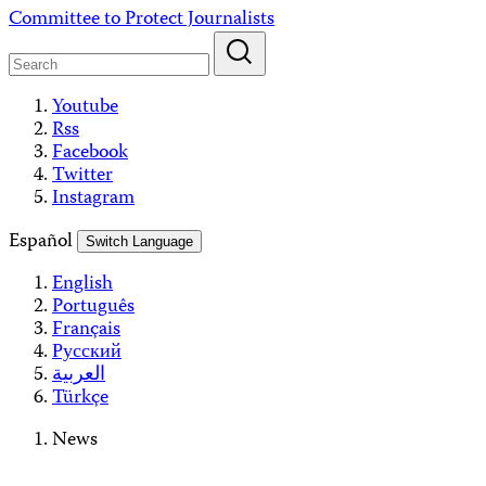
Skip
Committee to Protect Journalists
to
content
Youtube
Rss
Facebook
Twitter
Instagram
Español
Switch Language
English
Português
Français
Русский
العربية
Türkçe
News