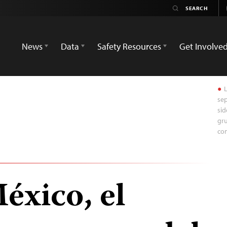
News
Data
Safety Resources
Get Involve
L
sep
sid
gru
com
éxico, el