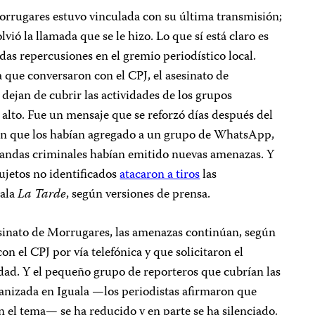
Morrugares estuvo vinculada con su última transmisión;
ió la llamada que se le hizo. Lo que sí está claro es
das repercusiones en el gremio periodístico local.
a que conversaron con el CPJ, el asesinato de
dejan de cubrir las actividades de los grupos
 alto. Fue un mensaje que se reforzó días después del
aron que los habían agregado a un grupo de WhatsApp,
bandas criminales habían emitido nuevas amenazas. Y
sujetos no identificados
atacaron a tiros
las
uala
La Tarde
, según versiones de prensa.
sinato de Morrugares, las amenazas continúan, según
on el CPJ por vía telefónica y que solicitaron el
ad. Y el pequeño grupo de reporteros que cubrían las
ganizada en Iguala —los periodistas afirmaron que
 el tema— se ha reducido y en parte se ha silenciado.