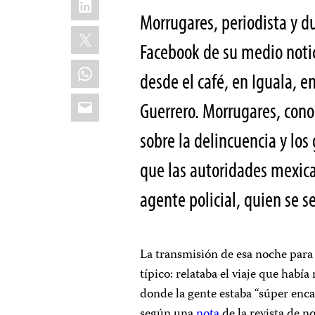
Morrugares, periodista y d
X
Facebook de su medio notic
WhatsApp
desde el café, en Iguala, 
Email
Guerrero. Morrugares, conoc
sobre la delincuencia y los
que las autoridades mexica
agente policial, quien se s
La transmisión de esa noche para
típico: relataba el viaje que habí
donde la gente estaba “súper enca
según una
nota
de la revista de n