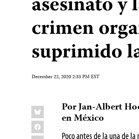
asesinato y 
crimen orga
suprimido la
December 22, 2020 2:33 PM EST
Por Jan-Albert Hoo
Share
Bluesky
this:
en México
Facebook
Poco antes de la una de la
LinkedIn