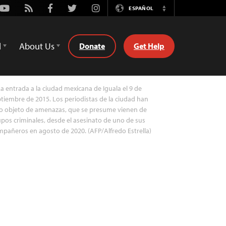
Youtube
Rss
Facebook
Twitter
Instagram
ESPAÑOL
Switch
Language
d
About Us
Donate
Get Help
a entrada a la ciudad mexicana de Iguala el 9 de
tiembre de 2015. Los periodistas de la ciudad han
o objeto de amenazas, que se presume vienen de
pos criminales, desde el asesinato de uno de sus
pañeros en agosto de 2020. (AFP/Alfredo Estrella)