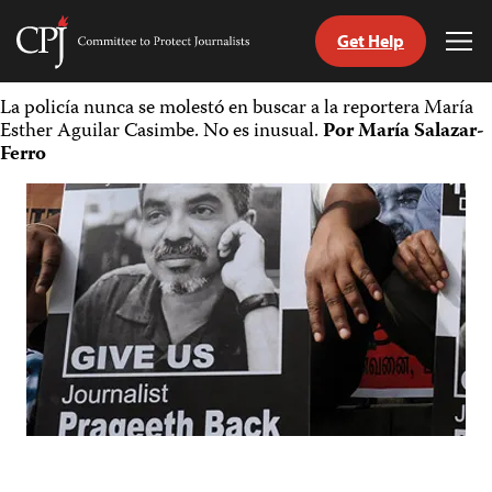
Get Help
Committee
Tog
to
Me
Skip
Protect
La policía nunca se molestó en buscar a la reportera María
to
Journalists
Esther Aguilar Casimbe. No es inusual.
Por María Salazar-
content
Ferro
tch
guage