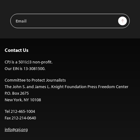
Email
Sign Up
Address
Contact Us
CPJ is a 501(c)3 non-profit.
Our EIN is 13-3081500.
Committee to Protect Journalists
The John S. and James L. Knight Foundation Press Freedom Center
P.O. Box 2675
New York, NY 10108
Tel 212-465-1004
Fax 212-214-0640
info@cpj.org