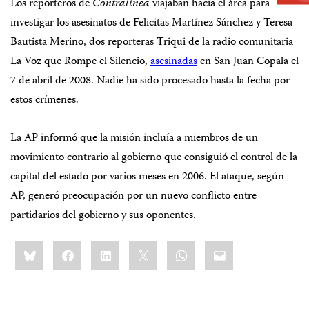
Los reporteros de
Contralínea
viajaban hacia el área para
investigar los asesinatos de Felicitas Martínez Sánchez y Teresa
Bautista Merino, dos reporteras Triqui de la radio comunitaria
La Voz que Rompe el Silencio,
asesinadas
en San Juan Copala el
7 de abril de 2008. Nadie ha sido procesado hasta la fecha por
estos crímenes.
La AP informó que la misión incluía a miembros de un
movimiento contrario al gobierno que consiguió el control de la
capital del estado por varios meses en 2006. El ataque, según
AP, generó preocupación por un nuevo conflicto entre
partidarios del gobierno y sus oponentes.
Share
Bluesky
Facebook
LinkedIn
X
WhatsApp
Email
this: