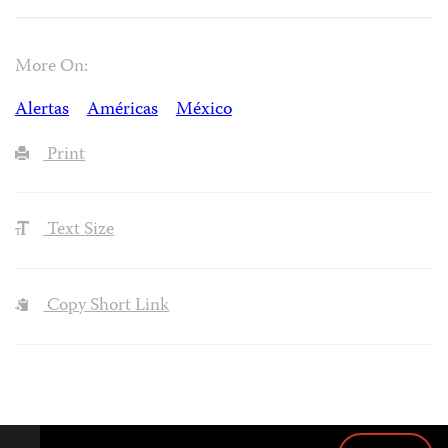
More On:
Alertas
Américas
México
Print
Text Size
Copy Short Link