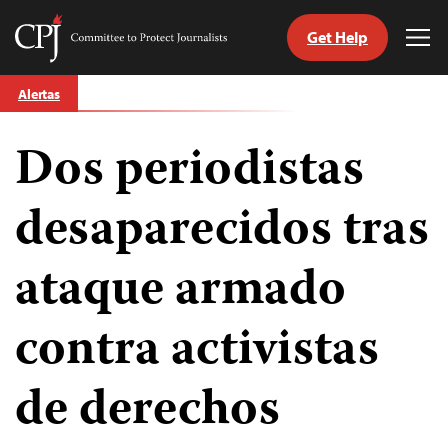
Get Help
Committee
Tog
to
Me
Skip
Protect
Alertas
to
Journalists
content
Dos periodistas
tch
guage
desaparecidos tras
ataque armado
contra activistas
de derechos