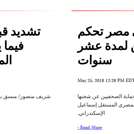
 مصر تحكم
تشديد قب
لمدة عشر
فيما 
سنوات
الم
May 25, 2018 12:28 PM ED
2018 – تعرب لجنة حماية الصحفيين عن شجبها
شريف منصور/ منسق برن
المصري المستقل إسماعيل
الإسكندراني.
Read More ›