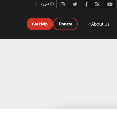
Instagram
Twitter
Facebook
Rss
Youtube
العربية
Switch
Language
About Us
Get Help
Donate