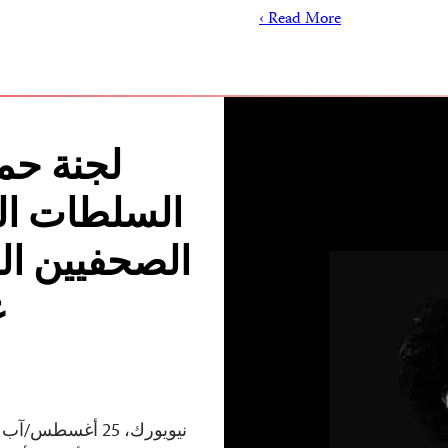
Read More ›
لجنة حم
السلطات ال
الصحفيين ال
ع