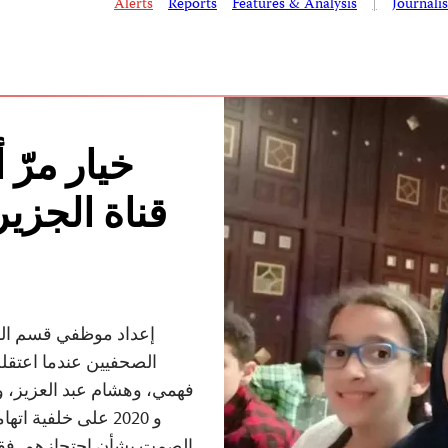
Alerts
Reports
Features & Analysis
|
Journali
خيار مرّ
قناة الجزي
إعداد موظفي قسم الش
الصحفيين عندما اعتق
و 2020 على خلفية 
الصمت بشأن احتجازهم. فقد