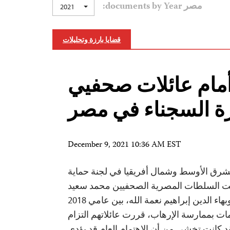
مصر documents by Year:
2021
قضايا بارزة وتحليلات
 أمام عائلات صحفيي
رة السجناء في مصر
December 9, 2021 10:36 AM EST
رق الأوسط وشمال أفريقيا في لجنة حماية
لت السلطات المصرية الصحفيين محمد سعيد
فهمي، وهشام عبد العزيز، وبهاء الدين إبراهيم نعمة الله، بين عامي 2018
اتهامات بممارسة الإرهاب، قررت عائلاتهم التزام
 كانت تخشى من أن الاهتمام العام قد يؤدي