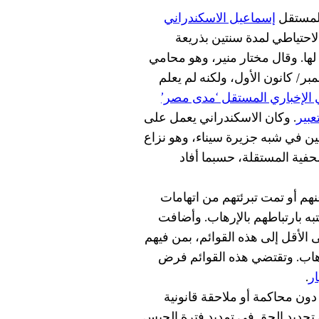
المستقل
إسماعيل الاسكندراني
لاحتياطي لمدة سنتين بذريعة
ها. وقال مختار منير، وهو محامي
جين، إن قرار الإحالة مؤرخ في 13 ديسمبر/ كانون الأول، ولكنه لم يعلم
ي الإخباري المستقل ‘مدى مصر’
عبير
. وكان الاسكندراني يعمل على
ين في شبه جزيرة سيناء، وهو نزاع
حفية المستقلة، حسبما أفاد
م أو تمت تبرئتهم من اتهامات
به بارتباطهم بالإرهاب. وأضافت
الأقل إلى هذه القوائم، بمن فيهم
رهاب. وتقتضي هذه القوائم فرض
ار
.
ن محاكمة أو ملاحقة قانونية
ى تجديد الحق في تمديد فترة الحبس