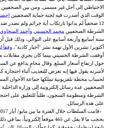
الاحتياطي إلى أجل غير مسمى. ومن بين الصحفيين
الوقت الذي أصدرت فيه لجنة حماية الصحفيين
إحصاء
12 صحفياً لم يدانوا بارتكاب أية جرائم ولم تصدر ض
الشرطة الصحفيين
محمد الحسيني
وأحمد السخاوي
ستة أسابيع وأربعة أسابيع على التوالي، وذلك قبل أن 
أكتوبر/ تشرين الأول تهمة نشر “أخبار كاذبة”،
وفقاً 
أوقفت الشرطة الحسيني بينما كان يجري مقابلات مع
حول ارتفاع أسعار السلع. وقال محامٍ يدافع عن ال
لأسرته يقول فيها إنه تعرض للتعذيب أثناء احتجازه 
لحساب محطة تلفزيونية تملكها جماعة الأخوان المس
الصحفيين عدة رسائل إلكترونية إلى وزارة الداخلية
الشرطة ومنظومة السجون، طلباً للتعليق على احتجاز ا
على هذه الرسائل.
بحجب ما لا يقل عن 465 موقعاً إلكتروني
تابعة لمنظمات حقوقية، كما عطّلت الوسائل التي تُ