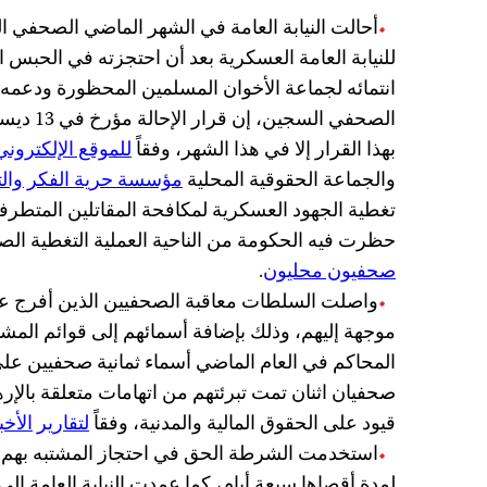
أحالت النيابة العامة في الشهر الماضي الصحفي 
للنيابة العامة العسكرية بعد أن احتجزته في الحبس ا
انتمائه لجماعة الأخوان المسلمين المحظورة ودعمه ل
الصحفي الس
بهذا القرار إلا في هذا الشهر، وفقاً
للموقع الإلكترون
والجماعة الحقوقية المحلية
مؤسسة حرية الفكر والت
تغطية الجهود العسكرية لمكافحة المقاتلين المتطرف
حظرت فيه الحكومة من الناحية العملية التغطية الص
صحفيون محليون
.
واصلت السلطات معاقبة الصحفيين الذين أفرج عنه
موجهة إليهم، وذلك بإضافة أسمائهم إلى قوائم المشت
المحاكم في العام الماضي أسماء ثمانية صحفيين على 
صحفيان اثنان تمت تبرئتهم من اتهامات متعلقة بالإ
قيود على الحقوق المالية والمدنية، وفقاً
لتقارير
الأخب
استخدمت الشرطة الحق في احتجاز المشتبه بهم دو
لمدة أقصاها سبعة أيام، كما عمدت النيابة العامة إل