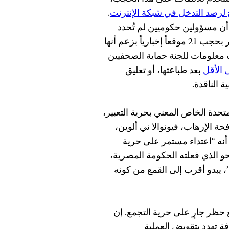
 لرصد التدخل في شبكة الإنترنت
.
 أن مسؤولين حكوميين لم تُحدد
هويتهم أمروا مزودي خدمة الإنترنت في 24 مايو/ أيار بحجب 21 موقعاً إخبارياً بزعم أنها
دت معلومات للجنة حماية الصحفيين
 الأقل
بعد طباعتها، أو تعليق
 الناقدة.
تحدة الخاص المعني بحرية التعبير،
ة الإرهاب، فيونوالا ني ألوين،
 “اعتداء مستمر على حرية
نحو الذي فعلته الحكومة المصرية،
’، يبدو أقرب إلى القمع من كونه
حظر جارٍ على حرية التجمع. إن
ة تهدد بتقويض العملية