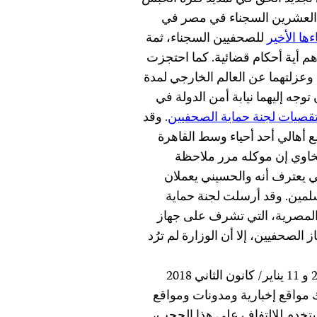
 العشرين السجناء في مصر في
ها الأخير
للصحفيين السجناء، ثمة
دهم أية أحكام قضائية. كما احتجزت
وعزلتهما عن العالم الخارجي لمدة
توجه إليهما نيابة أمن الدولة في
لتقصيات لجنة حماية الصحفيين
. وقد
 أهالي أحد أحياء وسط القاهرة
سخاوي إن موكله مرر ملاحظة
كي يعترف أنه والحسيني يعملان
لمين. وقد أرسلت لجنة حماية
 المصرية، التي تشرف على جهاز
لصحفيين، إلا أن الوزارة لم ترُد
قامت السلطات خلال الفترة ما بين مايو/ أيار 2017 و 11 يناير/ كانون الثاني 2018
اً، بما في ذلك مواقع إخبارية ومدونات ومواقع
ستخدم للالتفاف على هذا الحجب،