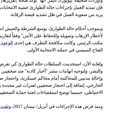
وأوردت صحيفة ‘نيويورك تايمز’ أنها “تؤكد صحة [تقريرها]”
فإن تمديد العمل بإجراءات حالة الطوارئ عشية الانتخابا
يزيد من صعوبة العمل في ظل تشديد قبضة الرقابة.
وبموجب أحكام حالة الطوارئ، بوسع الشرطة والجيش اتخ
لأخطار الإرهاب وتمويله وللحفاظ على الأمن” وفقاً لتق
مكتب الرئيس. وكانت مكافحة التطرف هي إحدى
الوعود 
الفتاح السيسي في حملته الانتخابية الأولى.
ولغاية الآن، استخدمت السلطات حالة الطوارئ كي تفرض ا
والنشر، ولتوجيه اتهامات بنشر “أخبار كاذبة” ضد صحفيين
وإحالة مدنيين للمحاكمة أمام محاكم عسكرية، واحتجاز ص
الخارجي، إضافة إلى احتجاز صحفيين لفترات غير محددة بأ
الاحتياطي، حسبما توضح استقصاءات لجنة حماية الصحفيي
ومنذ فرض هذه الإجراءات في أبريل/ نيسان 2017،
وثقت ل