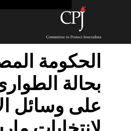
Ski
t
conten
Committee
to
Protect
Journalists
الحكومة المص
بحالة الطوارئ
على وسائل الإع
لانتخابات مار