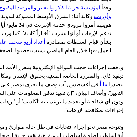
وفقاً
لمؤسسة حرية الفكر والتعبير
والمرصد المفتوح
وأوردت
وكالة أنباء الشرق الأوسط المملوكة للدولة
تدعم الإرهاب أو أنها نشرت “أخباراً كاذبة”. كما ور
بشأن قيام السلطات بمصادرة
أعداد
أربع
صحف
على
العمل فيها خلال العام الماضي بسبب تغطيتها الصحفية
ودفعت إجراءات حجب المواقع الإلكترونية بمقرر الأمم الم
ديفيد كاي، والمقررة الخاصة المعنية بحقوق الإنسان ومكافح
ليصدرا
بياناً
في أغسطس/ آب وصف ما يجري بمصر على أنه
التعبير”. وأضاف البيان، “إن تقييد تدفق المعلومات على ال
ودون أي شفافية أو تحديد ما تزعم بأنه ‘أكاذيب’ أو ‘إرهاب
إجراءات لمكافحة الإرهاب”.
وتتوجه مصر نحو إجراء انتخابات في ظل حالة طوارئ ومع 
أية إساءات إضافية لسلطات الدولة بغية تقييد حرية الصحاف