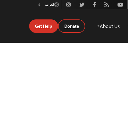
Instagram
Twitter
Facebook
Rss
Youtube
العربية
Switch
Language
About Us
Get Help
Donate