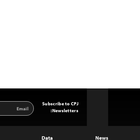
Subscribe to CPJ
Email
Back
Address
Newsletters:
to
Top
Data
News