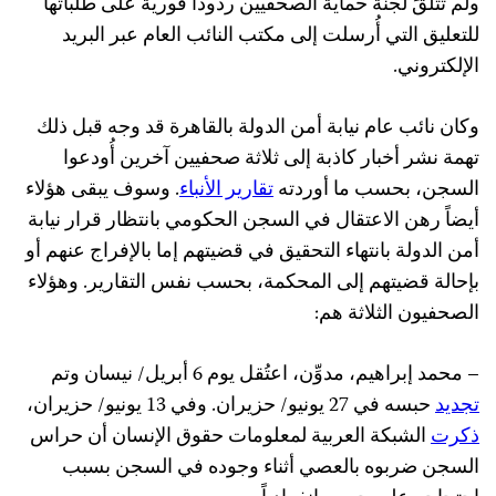
ولم تتلقَ لجنة حماية الصحفيين ردوداً فورية على طلباتها
للتعليق التي أُرسلت إلى مكتب النائب العام عبر البريد
الإلكتروني.
وكان نائب عام نيابة أمن الدولة بالقاهرة قد وجه قبل ذلك
تهمة نشر أخبار كاذبة إلى ثلاثة صحفيين آخرين أُودعوا
السجن، بحسب ما أوردته
تقارير الأنباء
. وسوف يبقى هؤلاء
أيضاً رهن الاعتقال في السجن الحكومي بانتظار قرار نيابة
أمن الدولة بانتهاء التحقيق في قضيتهم إما بالإفراج عنهم أو
بإحالة قضيتهم إلى المحكمة، بحسب نفس التقارير. وهؤلاء
الصحفيون الثلاثة هم:
– محمد إبراهيم، مدوِّن، اعتُقل يوم 6 أبريل/ نيسان وتم
تجديد
حبسه في 27 يونيو/ حزيران. وفي 13 يونيو/ حزيران،
ذكرت
الشبكة العربية لمعلومات حقوق الإنسان أن حراس
السجن ضربوه بالعصي أثناء وجوده في السجن بسبب