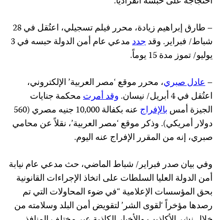
احتجاجه على حبسه انفرادياً.
– طارق إبراهيم زيادة، محرر فيلم تسجيلي، اعتُقل في 28
شباط/ فبراير. وقد
جدد
مدعي عام أمن الدولة حبسه في 3
يوليو/ تموز مدة 15 يوماً.
–
عادل صبري
، محرر موقع ‘مصر العربية’ الإلكتروني،
اعتُقل في 4 أبريل/ نيسان.
وقد أمرت
محكمة جنايات
الجيزة أمس
بالإفراج
عنه بكفالة 10,000 جنيه مصري (560
دولار أمريكي). وذكر موقع ‘مصر العربية’، نقلاً عن محامي
صبري، إنه من المقرر الإفراج عنه اليوم.
وفي بيان صدر فبراير/ شباط الماضي، حث مدعي عام نيابة
أمن الدولة العليا السلطات على اتخاذ الإجراءات القانونية
بحق المؤسسات الإعلامية “في ضوء المحاولات التي تم
رصدها مؤخراً ‘لقوى الشر’ لتقويض أمن البلد وسلامته من