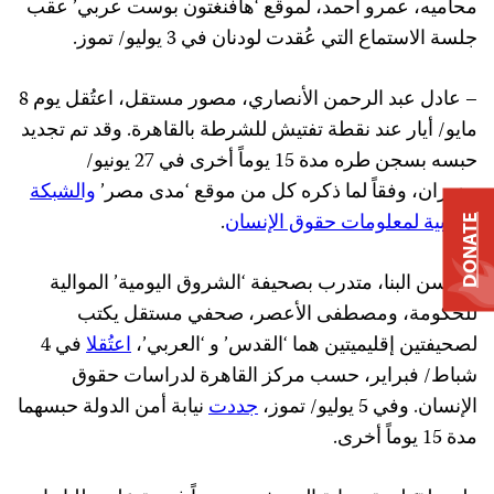
محاميه، عمرو أحمد، لموقع ‘هافنغتون بوست عربي’ عقب
جلسة الاستماع التي عُقدت لودنان في 3 يوليو/ تموز.
– عادل عبد الرحمن الأنصاري، مصور مستقل، اعتُقل يوم 8
مايو/ أيار عند نقطة تفتيش للشرطة بالقاهرة. وقد تم تجديد
حبسه بسجن طره مدة 15 يوماً أخرى في 27 يونيو/
حزيران، وفقاً لما ذكره كل من موقع ‘مدى مصر’
والشبكة
العربية لمعلومات حقوق الإنسان
.
DONATE
– حسن البنا، متدرب بصحيفة ‘الشروق اليومية’ الموالية
للحكومة، ومصطفى الأعصر، صحفي مستقل يكتب
لصحيفتين إقليميتين هما ‘القدس’ و ‘العربي’،
اعتُقلا
في 4
شباط/ فبراير، حسب مركز القاهرة لدراسات حقوق
الإنسان. وفي 5 يوليو/ تموز،
جددت
نيابة أمن الدولة حبسهما
مدة 15 يوماً أخرى.