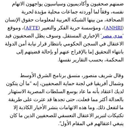
ضمنهم صحفيون وأكاديميون وسياسيون يواجهون الاتهام
نفسه، وفقاً لما أوردته جماعات محلية مؤيدة لحرية
الصحافة، من بينها الشبكة العربية لمعلومات حقوق الإنسان
(
ANHRI
)، ومؤسسة حرية الفكر والتعبير (
AFTE
)، وموقع
‘
مدى مصر
‘ الإخباري المستقل. وسوف يظل الصحفيون قيد
الاعتقال في السجن الحكومي بانتظار قرار نيابة أمن الدولة
بانتهاء التحقيق إما بالإفراج عنهم أو بإحالة قضيتهم إلى
المحكمة، بحسب التقارير نفسها.
وقال شريف منصور، منسق برنامج الشرق الأوسط
وشمال أفريقيا في لجنة حماية الصحفيين، إنه “ما أن يتكون
لديك اعتقاد بأنه ما عاد بوسع السلطات المصرية الاستهتار
بالعدالة أكثر مما فعلت، حتى تجدها قد عثرت على طريقة
ما لتفعل ذلك. وما هذه الاتهامات بنشر الأخبار الكاذبة إلا
تكتيكات لتبرير الاعتقال التعسفي للصحفيين الذين ما كان
ينبغي اعتقالهم في المقام الأول”.