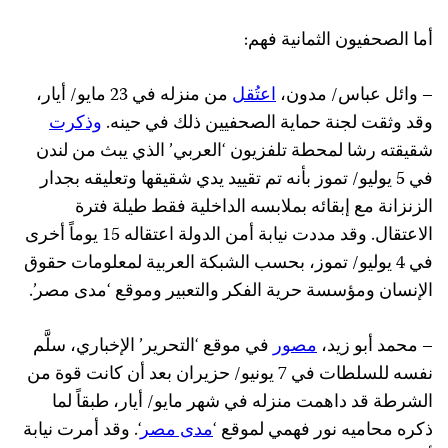
أما الصحفيون الثمانية فهم:
– وائل عباس/ مدون،
اعتُقل
من منزله في 23 مايو/ أيار،
وقد وثقت لجنة حماية الصحفيين ذلك في حينه.
وذكرت
شقيقته رشا لمحطة تلفزيون ‘العربي’ الذي يبث من لندن
في 5 يوليو/ تموز بأنه تم تقييد يدي شقيقها وتعليقه بجدار
الزنزانة مع إبقائه بملابسه الداخلية فقط طيلة فترة
الاعتقال. وقد مددت نيابة أمن الدولة اعتقاله 15 يوماً أخرى
في 4 يوليو/ تموز، بحسب الشبكة العربية لمعلومات حقوق
الإنسان ومؤسسة حرية الفكر والتعبير وموقع ‘مدى مصر’.
– محمد أبو زيد،
مصور
في موقع ‘التحرير’ الإخباري، سلَّم
نفسه للسلطات في 7 يونيو/ حزيران بعد أن كانت قوة من
الشرطة قد داهمت منزله في شهر مايو/ أيار، طبقاً لما
ذكره محاميه نور فهمي لموقع ‘
مدى مصر
‘. وقد أمرت نيابة