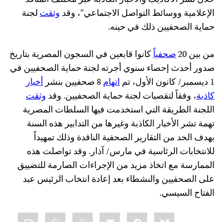
خلال نشر الأكاذيب والأخبار الكاذبة عبر مختلف المنافذ
الإعلامية ووسائط التواصل الاجتماعي”، وقد
وثقت
لجنة
حماية الصحفيين ذلك في حينه.
من بين 20
صحفياً
كانوا قابعين في السجون المصرية بتاريخ
صدور أحدث إحصاء سنوي أجرته لجنة حماية الصحفيين في
1 ديسمبر/ كانون الأول، تم
اتهام
8 صحفيين بنشر
أخبار
كاذبة
، وفقاً لتقصيات لجنة حماية الصحفيين. وقد
وثقت
اللجنة الطريقة التي استخدمت فيها السلطات المصرية
تهمة تشر الأخبار الكاذبة وغيرها من التدابير هذه السنة
بهدف الحد من التقارير الصحفية الناقدة وذلك تمهيداً
للانتخابات الرئاسية في مارس/ آذار. وقد تواصلت هذه
الممارسة مع اتخاذ مزيد من الإجراءات الصارمة للتضييق
على الصحفيين والنشطاء بعد إعادة انتخاب الرئيس عبد
الفتاح السيسي.
Share
mail
WhatsApp
LinkedIn
X
Facebook
Bluesky
this: