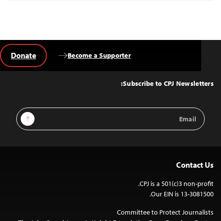
Donate
Become a Supporter
Back
to
Top
Subscribe to CPJ Newsletters:
Email
Sign Up
Address
Contact Us
CPJ is a 501(c)3 non-profit.
Our EIN is 13-3081500.
Committee to Protect Journalists