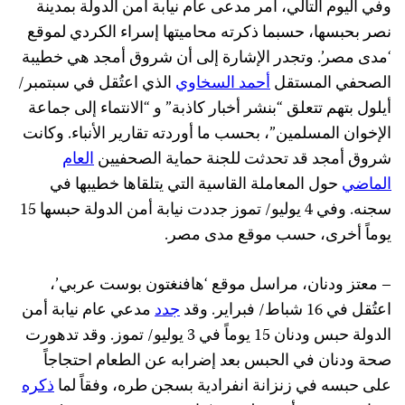
وفي اليوم التالي، أمر مدعى عام نيابة أمن الدولة بمدينة
نصر بحبسها، حسبما ذكرته محاميتها إسراء الكردي لموقع
‘مدى مصر’. وتجدر الإشارة إلى أن شروق أمجد هي خطيبة
الصحفي المستقل
أحمد السخاوي
الذي اعتُقل في سبتمبر/
أيلول بتهم تتعلق “بنشر أخبار كاذبة” و “الانتماء إلى جماعة
الإخوان المسلمين”، بحسب ما أوردته تقارير الأنباء. وكانت
شروق أمجد قد تحدثت للجنة حماية الصحفيين
العام
الماضي
حول المعاملة القاسية التي يتلقاها خطيبها في
سجنه. وفي 4 يوليو/ تموز جددت نيابة أمن الدولة حبسها 15
يوماً أخرى، حسب موقع مدى مصر.
– معتز ودنان، مراسل موقع ‘هافنغتون بوست عربي’،
اعتُقل في 16 شباط/ فبراير. وقد
جدد
مدعي عام نيابة أمن
الدولة حبس ودنان 15 يوماً في 3 يوليو/ تموز. وقد تدهورت
صحة ودنان في الحبس بعد إضرابه عن الطعام احتجاجاً
على حبسه في زنزانة انفرادية بسجن طره، وفقاً لما
ذكره