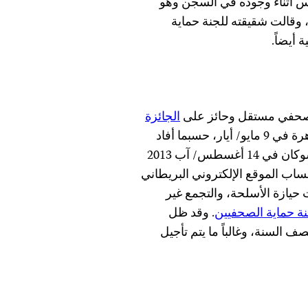
 أثناء وجوده في السجن وهو
وقالت شقيقته للجنة حماية
أيضاً.
ر صحفي مستقل وحائز على
الجائزة
، وسيمثل أمام محكمة جنايات القاهرة في 9 مايو/ أيار، حسبما أفاد
شوكان في 14 أغسطس/ آب 2013
ساب الموقع الإلكتروني البريطاني
يواجهون اتهامات حيازة الأسلحة، والتجمع غير
ة حماية الصحفيين
. وقد ظل
 السنة، وغالباً ما يتم تأجيل