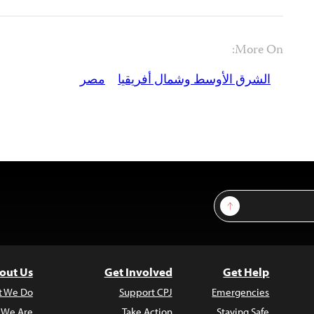
More On:
الشرق الأوسط وشمال أفريقيا
مصر
Sign Up
out Us
Get Involved
Get Help
t We Do
Support CPJ
Emergencies
 We Are
Take Action
Staying Safe