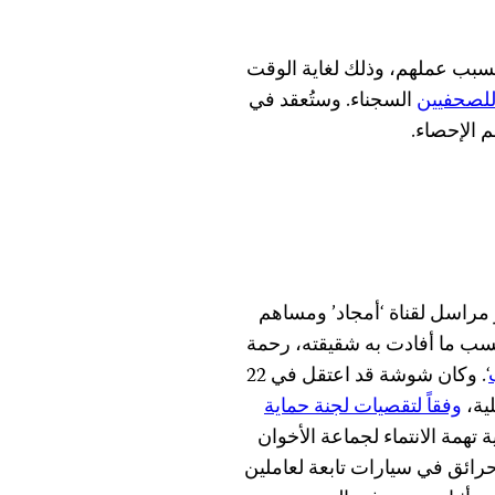
ً سجيناً في مصر بسبب عملهم، وذلك لغاية الوقت
للصحفيين
السجناء. وستُعقد في
 الإحصاء.
محكمة في 2 مايو/ أيار، وهو مراسل لقناة ‘أمجاد’ ومساهم
اكمة نفسها 88 متهماً آخر، حسب ما أفادت به شقيقته، رحمة
‘. وكان شوشة قد اعتقل في 22
وفقاً لتقصيات لجنة حماية
تهمة الانتماء لجماعة الأخوان
رائق في سيارات تابعة لعاملين