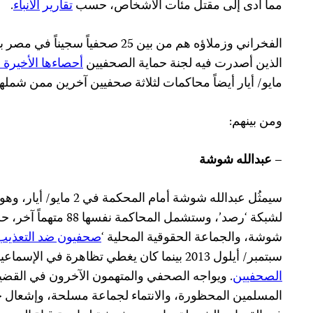
مما أدى إلى مقتل مئات الأشخاص، حسب
تقارير
الأنباء
.
الفخراني وزملاؤه هم من بين 25 صحفيا
الذين أصدرت فيه لجنة حماية الصحفيين
أحصاءها الأخيرة 
مايو/ أيار أيضاً محاكمات لثلاثة صحفيين آخرين ممن شملهم
ومن بينهم:
– عبدالله شوشة
سيمثُل عبدالله شوشة أمام ال
لشبكة ‘رصد’، وستشمل المح
شوشة، والجماعة الحقوقية المحلية ‘
صحفيون ضد التعذيب
سبتمبر/ أيلول 2013 بينما كان يغطي تظاهرة في الإسماعيلية،
الصحفيين
. ويواجه الصحفي والمتهمون الآخرون في القضية 
المسلمين المحظورة، والانتماء لجماعة مسلحة، وإشعال ح