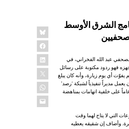
نامج الشرق الأوسط
Share
Bluesky
this:
لصحفيين
Facebook
LinkedIn
صحفي عبد الله الفخراني، في
هزه فهو ردود مكتوبة على رسائل
X
يفوّت أي يوم زيارة، وأنه كان يبلغ
عاماً عندما اعتُقل شقيقه في عام 2013 (وكان يعمل مديراً تنفيذياً لشبكة ‘رصد’
WhatsApp
لامية المعارضة) ثم صدر بحقه حكم بالسجن لمدة 25 عاماً على خلفية اتهامات بمناهضة
Email
ت التي لا يتاح لهما وقت
هرة. وأضاف إن شقيقه يعطيه