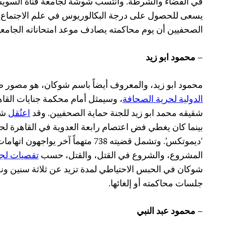
في القضاء والشرطة. وانتسب شوشة لجامعة قناة السويس
يسعى للحصول على درجة البكالوريوس في علم الاجتماع، 
الصحفيين أن يوم محاكمته يصادف موعد امتحاناته الجامعية 
– محمود ابو زيد
محمود ابو زيد، والمعروف أيضاً باسم شوكان، هو مصو
الدولية لحرية الصحافة
شقيقه محمد ابو زيد للجنة حماية الصحفيين. وقد
اعتُقل
بينما كان يغطي فض اعتصام رابعة العدوية في القاهرة لح
‘ديموتكس’. وتشمل قضيته 738 متهماً آخر 
المشروع، والشروع في القتل، والقتل، حسب
تقصيات لجن
شوكان في الحبس الاحتياطي لمدة تزيد عن ثلاثة سنين ونصف
جلسات محاكمته أو إلغائها.
– محمود عبد النبي