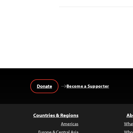
Donate
Become a Supporter
Countries & Regions
Ab
Americas
Wha
Europe & Central Asia
Who