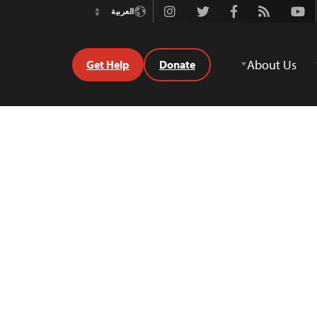
Instagram
Twitter
Facebook
Rss
Youtube
العربية
Switch
Language
About Us
Get Help
Donate