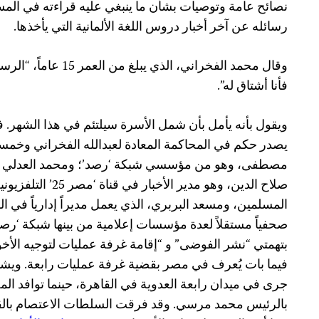
نصائح عامة وتوصيات بشأن ما ينبغي عليه قراءته في ال
رسائله عن آخر أخبار دروس اللغة الألمانية التي يأخذها.
وقال محمد الفخراني، الذي 
فأنا أشتاق له”.
يصدر حكم في المحاكمة المعادة لعبدالله الفخراني وخ
مصطفى، وهو من مؤسسي شبكة ‘رصد’؛ ومحمد العدلي من قن
صلاح الدين، وهو مدير الأ
المسلمين، ومسعد البربري، الذي يعمل مديراً إدارياً في ا
صحفياً مستقلاً لعدة مؤسسات إعلامية من بينها شبكة ‘رصد
بتهمتي “نشر الفوضى” و “إقامة غرفة عمليات لتوجيه الأخ
فيما بات يُعرف في مصر بقضية غرفة عمليات رابعة. ويشير
جرى في ميدان رابعة العدوية في القاهرة، حينما توافد ال