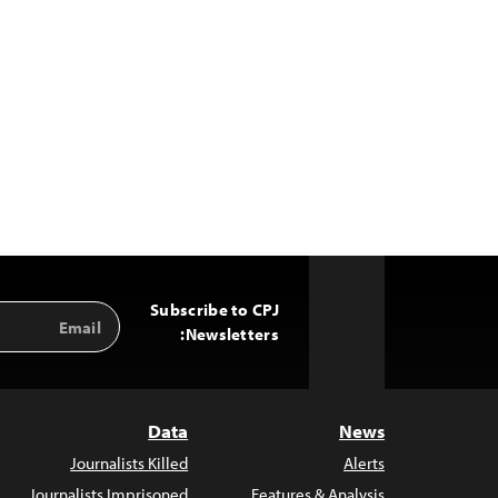
Subscribe to CPJ
Email
Back
Address
Newsletters:
to
Top
Data
News
Journalists Killed
Alerts
Journalists Imprisoned
Features & Analysis