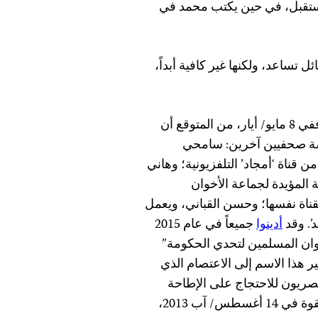
مستقبل، في حين يكتب محمد في
يبلغ من العمر 15 عاماً، “الرسائل تساعد، ولكنها غير كافية أبداً،
ويقول بأنه يأمل بأن شمل الأسرة سيلتئم في هذا الشهر. ففي 8 مايو/ أيار، من المتوقع أن
مسة صحفيين آخرين: سامحي
اة ‘أمجاد’ التلفزيونية؛ وهاني
خبار في قناة ‘مصر 25’ التلفزيونية المؤيدة لجماعة الأخوان
لقناة نفسها؛ وحسن القباني، ويعمل
’. وقد
أدينوا
جميعاً في عام 2015
وان المسلمين لتحدي الحكومة”
 هذا الاسم إلى الاعتصام الذي
مصريون للاحتجاج على الإطاحة
بالرئيس محمد مرسي. وقد فرقت السلطات الاعتصام بالقوة في 14 أغسطس/ آب 2013،