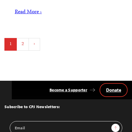
Read More ›
Posts
1
2
›
pagination
Donate
Become a Supporter
Back
to
Top
Subscribe to CPJ Newsletters:
Email
Sign Up
Address