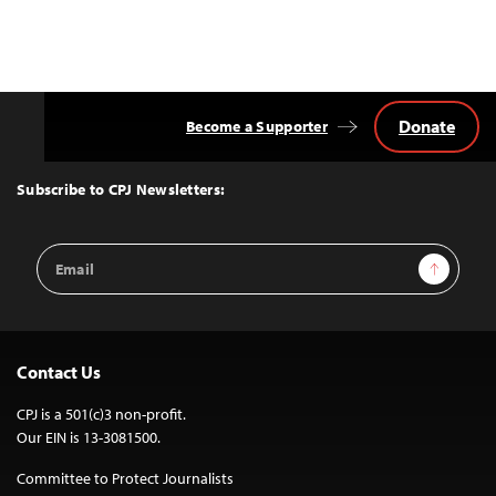
Donate
Become a Supporter
Back
to
Top
Subscribe to CPJ Newsletters:
Email
Sign Up
Address
Contact Us
CPJ is a 501(c)3 non-profit.
Our EIN is 13-3081500.
Committee to Protect Journalists