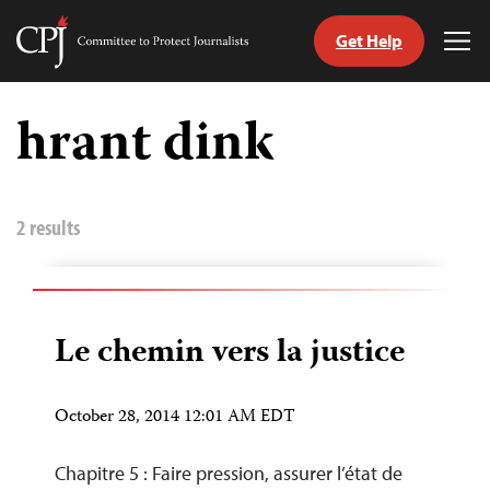
Get Help
Committee
Tog
to
Me
Skip
Protect
to
hrant dink
Journalists
content
tch
nguage
2 results
Le chemin vers la justice
October 28, 2014 12:01 AM EDT
Chapitre 5 : Faire pression, assurer l’état de