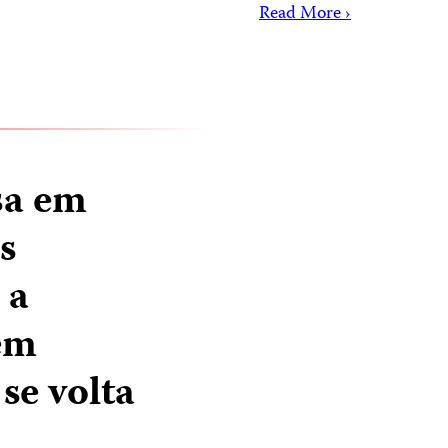
Read More ›
sa em
s
 a
em
se volta