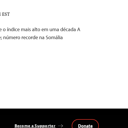
M EST
ge o índice mais alto em uma década A
e; número recorde na Somália
Donate
Become a Supporter