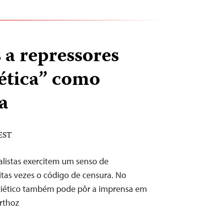
 a repressores
ética” como
va
 EST
alistas exercitem um senso de
tas vezes o código de censura. No
ntiético também pode pôr a imprensa em
rthoz