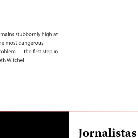
emains stubbornly high at
n the most dangerous
roblem — the first step in
eth Witchel
Jornalista