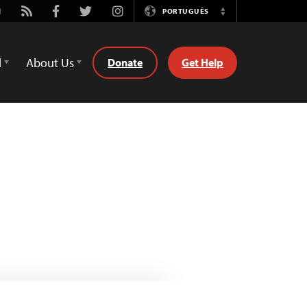
utube
Rss
Facebook
Twitter
Instagram
PORTUGUÊS
Switch
Language
d
About Us
Donate
Get Help