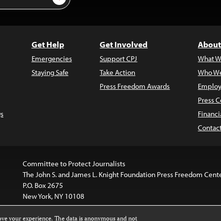
Get Help
Get Involved
About
Emergencies
Support CPJ
What W
Staying Safe
Take Action
Who We
Press Freedom Awards
Employ
Press C
s
Financi
Contac
Committee to Protect Journalists
The John S. and James L. Knight Foundation Press Freedom Cent
P.O. Box 2675
New York, NY 10108
rove your experience. The data is anonymous and not