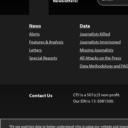
Back
Newsletters:
Address
to
Top
News
Data
Alerts
Journalists Killed
Features & Analysis
Journalists Imprisoned
Letters
Missing Journalists
Special Reports
All Attacks on the Press
Data Methodology and FAQ
CPJ is a 501(c)3 non-profit.
Contact Us
Our EIN is 13-3081500.
We use analytics data to better understand who is using our website and imp