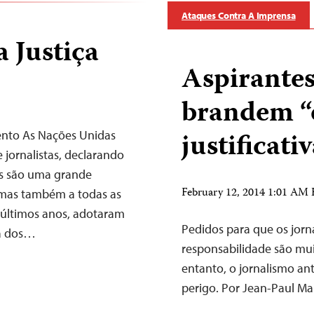
Ataques Contra A Imprensa
 Justiça
Aspirantes
brandem “
justificati
mento As Nações Unidas
jornalistas, declarando
as são uma grande
February 12, 2014 1:01 AM
 mas também a todas as
 últimos anos, adotaram
Pedidos para que os jorn
ça dos…
responsabilidade são mui
entanto, o jornalismo a
perigo. Por Jean-Paul Ma