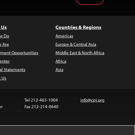
 Us
Countries & Regions
e Do
Americas
 Are
Europe & Central Asia
ment Opportunities
Middle East & North Africa
enter
Africa
al Statements
Asia
t Us
Tel 212-465-1004
info@cpj.org
er
Fax 212-214-0640