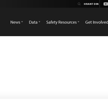
Yo
News
Data
Safety Resources
Get Involve