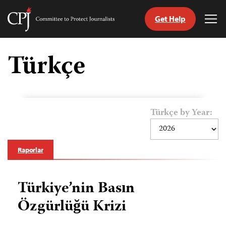
Get Help
Committee
Tog
to
Me
Skip
Protect
to
Türkçe
Journalists
content
ch
guage
Türkçe by Year:
Raporlar
Türkiye’nin Basın
Özgürlüğü Krizi