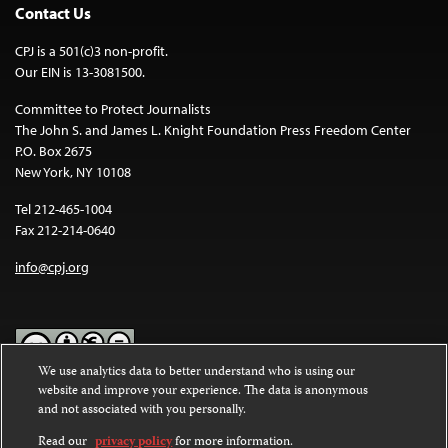
Contact Us
CPJ is a 501(c)3 non-profit.
Our EIN is 13-3081500.
Committee to Protect Journalists
The John S. and James L. Knight Foundation Press Freedom Center
P.O. Box 2675
New York, NY 10108
Tel 212-465-1004
Fax 212-214-0640
info@cpj.org
We use analytics data to better understand who is using our
website and improve your experience. The data is anonymous
Except where noted, text on this website is licensed under a
Creative
and not associated with you personally.
Commons Attribution-NonCommercial-NoDerivatives 4.0
International License
.
Read our
privacy policy
for more information.