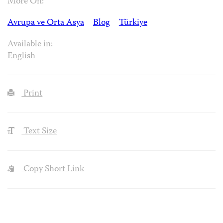
More On:
Avrupa ve Orta Asya
Blog
Türkiye
Available in:
English
Print
Text Size
Copy Short Link