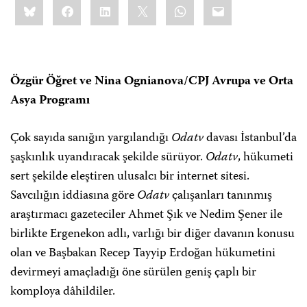
Bluesky
Facebook
LinkedIn
X
WhatsApp
Email
this:
Özgür Öğret ve Nina Ognianova/CPJ Avrupa ve Orta
Asya Programı
Çok sayıda sanığın yargılandığı
Odatv
davası İstanbul’da
şaşkınlık uyandıracak şekilde sürüyor.
Odatv
, hükumeti
sert şekilde eleştiren ulusalcı bir internet sitesi.
Savcılığın iddiasına göre
Odatv
çalışanları tanınmış
araştırmacı gazeteciler Ahmet Şık ve Nedim Şener ile
birlikte Ergenekon adlı, varlığı bir diğer davanın konusu
olan ve Başbakan Recep Tayyip Erdoğan hükumetini
devirmeyi amaçladığı öne sürülen geniş çaplı bir
komploya dâhildiler.