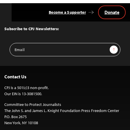
Donate
Become a Supporter
Back
to
Top
Subscribe to CPJ Newsletters:
Email
Sign Up
Address
Contact Us
CPJ is a 501(c)3 non-profit.
Our EIN is 13-3081500.
Committee to Protect Journalists
The John S. and James L. Knight Foundation Press Freedom Center
P.O. Box 2675
New York, NY 10108