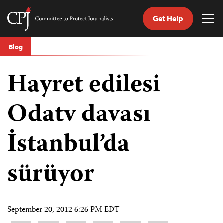
Get Help
Committee
Tog
to
Me
Skip
Protect
Blog
to
Journalists
content
Hayret edilesi
ch
guage
Odatv davası
İstanbul’da
sürüyor
September 20, 2012 6:26 PM EDT
Share