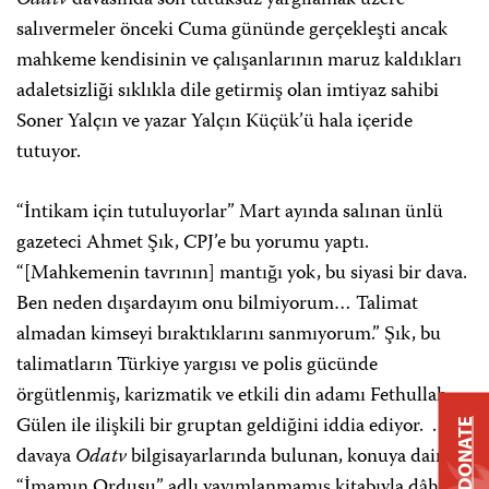
Odatv
davasında son tutuksuz yargılamak üzere
salıvermeler önceki Cuma gününde gerçekleşti ancak
mahkeme kendisinin ve çalışanlarının maruz kaldıkları
adaletsizliği sıklıkla dile getirmiş olan imtiyaz sahibi
Soner Yalçın ve yazar Yalçın Küçük’ü hala içeride
tutuyor.
“İntikam için tutuluyorlar” Mart ayında salınan ünlü
gazeteci Ahmet Şık, CPJ’e bu yorumu yaptı.
“[Mahkemenin tavrının] mantığı yok, bu siyasi bir dava.
Ben neden dışardayım onu bilmiyorum… Talimat
almadan kimseyi bıraktıklarını sanmıyorum.” Şık, bu
talimatların Türkiye yargısı ve polis gücünde
örgütlenmiş, karizmatik ve etkili din adamı Fethullah
Gülen ile ilişkili bir gruptan geldiğini iddia ediyor. . Şık,
DONATE
davaya
Odatv
bilgisayarlarında bulunan, konuya dair
“İmamın Ordusu” adlı yayımlanmamış kitabıyla dâhil