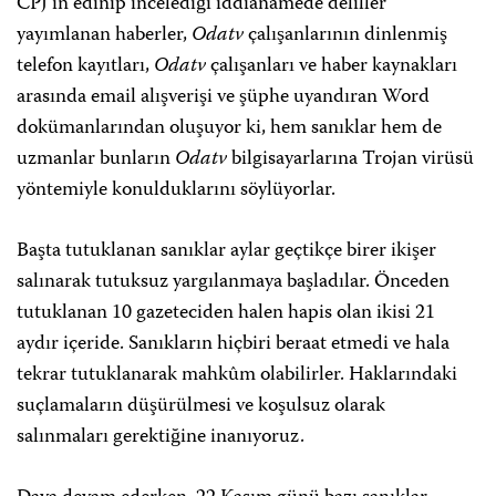
CPJ’in edinip incelediği iddianamede deliller
yayımlanan haberler,
Odatv
çalışanlarının dinlenmiş
telefon kayıtları,
Odatv
çalışanları ve haber kaynakları
arasında email alışverişi ve şüphe uyandıran Word
dokümanlarından oluşuyor ki, hem sanıklar hem de
uzmanlar bunların
Odatv
bilgisayarlarına Trojan virüsü
yöntemiyle konulduklarını söylüyorlar.
Başta tutuklanan sanıklar aylar geçtikçe birer ikişer
salınarak tutuksuz yargılanmaya başladılar. Önceden
tutuklanan 10 gazeteciden halen hapis olan ikisi 21
aydır içeride. Sanıkların hiçbiri beraat etmedi ve hala
tekrar tutuklanarak mahkûm olabilirler. Haklarındaki
suçlamaların düşürülmesi ve koşulsuz olarak
salınmaları gerektiğine inanıyoruz.