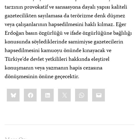
tarzının provokatif ve sansasyona dayalı yapısı kaliteli
gazetecilikten sayılamasa da terörizme denk düşmez
veya çalışanlarının hapsedilmesini haklı kılmaz. Eğer
Erdoğan basın özgürlüğü ve ifade özgürlüğüne bağlılığı
konusunda söylediklerinde samimiyse gazetecilerin
hapsedilmesini kamuoyu önünde kınayacak ve
Türkiye’de devlet yetkilileri hakkında eleştirel
konuşmanın veya yazmanın hapis cezasına
dönüşmesinin önüne geçecektir.
Share
Bluesky
Facebook
LinkedIn
X
WhatsApp
Email
this: