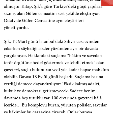
olmuştu. Kitap, Şık’a göre Türkiye’deki güçü yapılara
sızmış olan Gülen cemaatini sert şekilde eleştiriyor.
Odatv de Gülen Cemaatine aynı eleştirileri
yöneltiyordu.
Şık, 12 Mart günü İstanbul’daki Silivri cezaevinden
çıkarken söylediği sözler yüzünden ayrı bir davada
yargılanıyor. Hakkındaki suçlama “hâkim ve savcıları
terör örgütüne hedef göstermek ve tehdit etmek” olan
gazeteci, suçlu bulunursa yedi yıla kadar hapse mahkûm
olabilir. Davası 13 Eylül günü başladı. Suçlama basına
verdiği demece dayandırılıyor: “Eksik kalmış adalet,
hukuk ve demokrasi getirmeyecek. Sadece benim
davamda beş tutuklu var, 100 civarında gazeteci hâlâ
içeride… Bu komployu kuran, yürüten polisler, savcılar
ve hâkimler bu cezaevine girecek. Onlar buraya