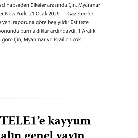
eci hapseden ülkeler arasında Çin, Myanmar
diler New York, 21 Ocak 2026 — Gazetecileri
 yeni raporuna göre beş yıldır üst üste
 sonunda parmaklıklar ardındaydı. 1 Aralık
göre Çin, Myanmar ve İsrail en çok
e TELE1’e kayyum
alın genel yayın