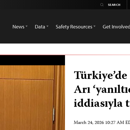
News
Data
Safety Resources
Get Involve
Türkiye’de
Arı ‘yanılt
iddiasıyla 
March 24, 2026 10:27 AM 