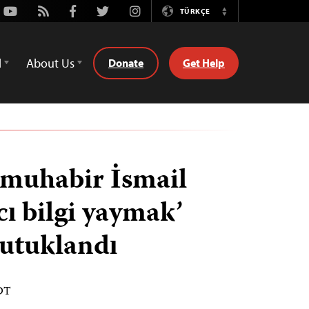
Youtube
Rss
Facebook
Twitter
Instagram
TÜRKÇE
Switch
Language
d
About Us
Donate
Get Help
 muhabir İsmail
ıcı bilgi yaymak’
tutuklandı
EDT