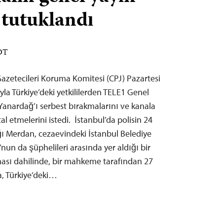
 tutuklandı
EDT
zetecileri Koruma Komitesi (CPJ) Pazartesi
la Türkiye’deki yetkililerden TELE1 Genel
anardağ’ı serbest bırakmalarını ve kanala
l etmelerini istedi. İstanbul’da polisin 24
ı Merdan, cezaevindeki İstanbul Belediye
n da şüphelileri arasında yer aldığı bir
rması dahilinde, bir mahkeme tarafından 27
a, Türkiye’deki…