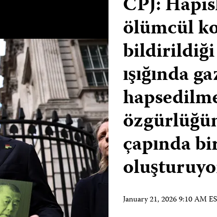
CPJ: Hapis
ölümcül ko
bildirildiğ
ışığında ga
hapsedilme
özgürlüğün
çapında bir
oluşturuyo
January 21, 2026 9:10 AM E