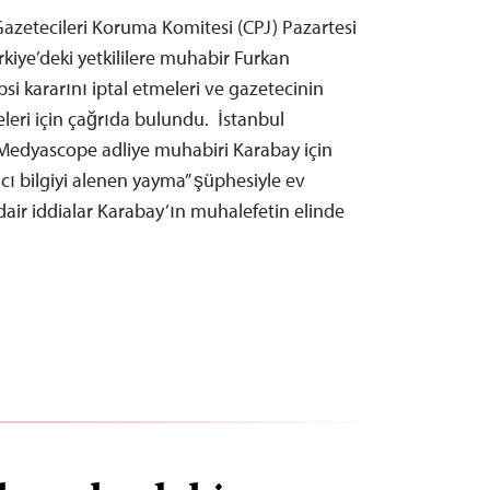
azetecileri Koruma Komitesi (CPJ) Pazartesi
rkiye’deki yetkililere muhabir Furkan
psi kararını iptal etmeleri ve gazetecinin
leri için çağrıda bulundu. İstanbul
ı Medyascope adliye muhabiri Karabay için
cı bilgiyi alenen yayma” şüphesiyle ev
 dair iddialar Karabay’ın muhalefetin elinde