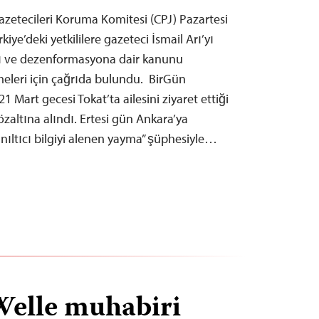
zetecileri Koruma Komitesi (CPJ) Pazartesi
kiye’deki yetkililere gazeteci İsmail Arı’yı
rı ve dezenformasyona dair kanunu
eleri için çağrıda bulundu. BirGün
1 Mart gecesi Tokat’ta ailesini ziyaret ettiği
zaltına alındı. Ertesi gün Ankara’ya
yanıltıcı bilgiyi alenen yayma” şüphesiyle…
Welle muhabiri