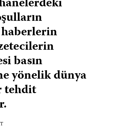
hanelerdeki
şulların
i haberlerin
zetecilerin
si basın
e yönelik dünya
 tehdit
r.
ST