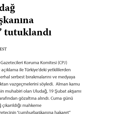
udağ
şkanına
’ tutuklandı
 EST
Gazetecileri Koruma Komitesi (CPJ)
açıklama ile Türkiye’deki yetkililerden
derhal serbest bırakmalarını ve medyaya
ktan vazgeçmelerini söyledi. Alman kamu
’nin muhabiri olan Uludağ, 19 Şubat akşamı
tarafından gözaltına alındı. Cuma günü
ağ çıkarıldığı mahkeme
azetecinin “cumhurbaşkanına hakaret”