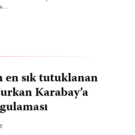
ına…
n en sık tutuklanan
Furkan Karabay’a
ygulaması
ST