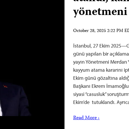
yönetmeni
October 28, 2025 2:22 PM 
İstanbul, 27 Ekim 2025—Ga
günü yapılan bir açıklamay
yayın Yönetmeni Merdan Y
kayyum atama kararını ipta
Ekim günü gözaltına aldığ
Başkanı Ekrem İmamoğlu’nu
siyasi “casusluk” soruştu
Ekim’de tutuklandı. Ayrıc
Read More ›