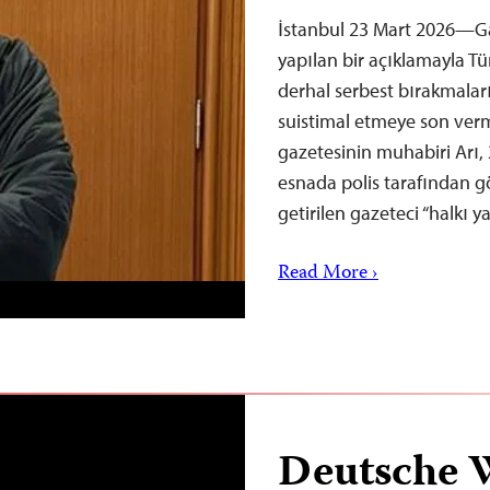
İstanbul 23 Mart 2026—Ga
yapılan bir açıklamayla Tür
derhal serbest bırakmala
suistimal etmeye son verm
gazetesinin muhabiri Arı, 2
esnada polis tarafından gö
getirilen gazeteci “halkı 
Read More ›
Deutsche 