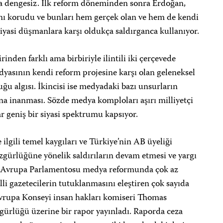
ça dengesiz. İlk reform döneminden sonra Erdoğan,
rını korudu ve bunları hem gerçek olan ve hem de kendi
iyasi düşmanlara karşı oldukça saldırganca kullanıyor.
inden farklı ama birbiriyle ilintili iki çerçevede
edyasının kendi reform projesine karşı olan geleneksel
uğu algısı. İkincisi ise medyadaki bazı unsurların
 inanması. Sözde medya komploları aşırı milliyetçi
r geniş bir siyasi spektrumu kapsıyor.
 ilgili temel kaygıları ve Türkiye’nin AB üyeliği
zgürlüğüne yönelik saldırıların devam etmesi ve yargı
. Avrupa Parlamentosu medya reformunda çok az
li gazetecilerin tutuklanmasını eleştiren çok sayıda
vrupa Konseyi insan hakları komiseri Thomas
ürlüğü üzerine bir rapor yayınladı. Raporda ceza