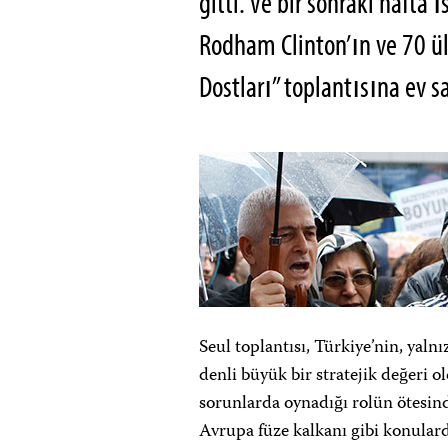
gitti. Ve bir sonraki hafta
Rodham Clinton’ın ve 70 ül
Dostları” toplantısına ev s
Seul toplantısı, Türkiye’nin, yaln
denli büyük bir stratejik değeri o
sorunlarda oynadığı rolün ötesind
Avrupa füze kalkanı gibi konulard