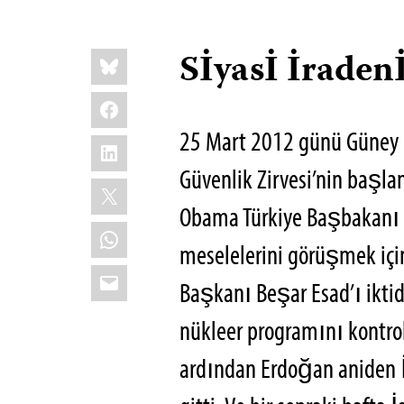
Share
Bluesky
Sİyasİ İraden
this:
Facebook
25 Mart 2012 günü Güney K
LinkedIn
Güvenlik Zirvesi’nin başl
X
Obama Türkiye Başbakanı 
WhatsApp
meselelerini görüşmek içi
Email
Başkanı Beşar Esad’ı ikti
nükleer programını kontrol 
ardından Erdoğan aniden İ