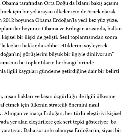
e, Obama tarafından Orta Doğu’da İslami bakış açısını
lmek için bir yol arayan ülkeler için de örnek olarak
an 2012 boyunca Obama Erdoğan’la yedi kez yüz yüze,
 toplantılar boyunca Obama ve Erdoğan arasında, halkın
kişisel bir ilişki de gelişti. Seul toplantısından sonra
a kızları hakkında sohbet ettiklerini söyleyerek
doğan’ın] görüşlerini büyük bir ilgiyle dinliyorum”
bama’nın bu toplantıların herhangi birinde
la ilgili kaygıları gündeme getirdiğine dair bir belirti
, insan hakları ve basın özgürlüğü ile ilgili ülkesine
araf etmek için ülkenin stratejik önemini nasıl
. Alıngan ve inatçı Erdoğan, her türlü eleştiriyi kişisel
yada yer alan eleştirilere çok sert tepki gösteriyor; bu
yaratıyor. Daha sorunlu olanıysa Erdoğan’ın, siyasi bir