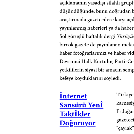
açıklamanın yasadışı silahlı grupl
düşündüğünde, bunu doğrudan bir 
araştırmada gazetecilere karşı açı
yayınlanmış haberleri ya da haber
Sol görüşlü haftalık dergi
Yürüyü
birçok gazete de yayınlanan mekt
haber fotoğraflarımız ve haber vid
Devrimci Halk Kurtuluş Parti-Cep
yetkililerin siyasi bir amacın sem
kefeye koyduklarını söyledi.
İnternet
Türkiye’
karnesiy
Sansürü Yenİ
Erdoğan
Taktİkler
gazetec
Doğuruyor
“çaylak”