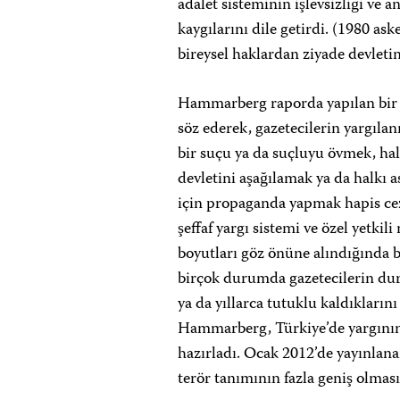
adalet sisteminin işlevsizliği ve
kaygılarını dile getirdi. (1980 as
bireysel haklardan ziyade devlet
Hammarberg raporda yapılan bir 
söz ederek, gazetecilerin yargılanm
bir suçu ya da suçluyu övmek, hal
devletini aşağılamak ya da halkı 
için propaganda yapmak hapis ceza
şeffaf yargı sistemi ve özel yetki
boyutları göz önüne alındığında b
birçok durumda gazetecilerin du
ya da yıllarca tutuklu kaldıklarını
Hammarberg, Türkiye’de yargının işl
hazırladı. Ocak 2012’de yayınlan
terör tanımının fazla geniş olması