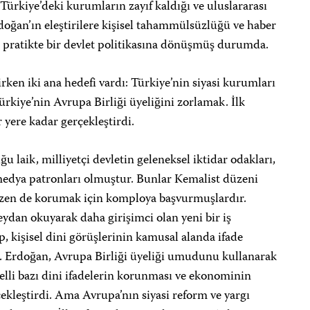
ürkiye’deki kurumların zayıf kaldığı ve uluslararası
doğan’ın eleştirilere kişisel tahammülsüzlüğü ve haber
i pratikte bir devlet politikasına dönüşmüş durumda.
rken iki ana hedefi vardı: Türkiye’nin siyasi kurumları
rkiye’nin Avrupa Birliği üyeliğini zorlamak. İlk
r yere kadar gerçekleştirdi.
laik, milliyetçi devletin geleneksel iktidar odakları,
e medya patronları olmuştur. Bunlar Kemalist düzeni
azen de korumak için komploya başvurmuşlardır.
ydan okuyarak daha girişimci olan yeni bir iş
p, kişisel dini görüşlerinin kamusal alanda ifade
ı. Erdoğan, Avrupa Birliği üyeliği umudunu kullanarak
belli bazı dini ifadelerin korunması ve ekonominin
çekleştirdi. Ama Avrupa’nın siyasi reform ve yargı