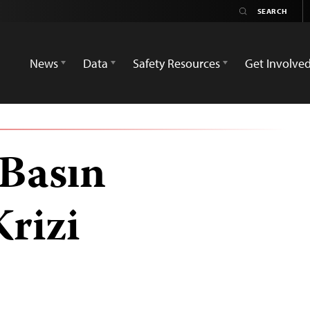
News
Data
Safety Resources
Get Involve
 Basın
rizi