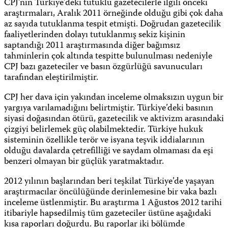
CPJ’nin Türkiye’deki tutuklu gazetecilerle ilgili önceki
araştırmaları, Aralık 2011 örneğinde olduğu gibi çok daha
az sayıda tutuklanma tespit etmişti. Doğrudan gazetecilik
faaliyetlerinden dolayı tutuklanmış sekiz kişinin
saptandığı 2011 araştırmasında diğer bağımsız
tahminlerin çok altında tespitte bulunulması nedeniyle
CPJ bazı gazeteciler ve basın özgürlüğü savunucuları
tarafından eleştirilmiştir.
CPJ her dava için yakından inceleme olmaksızın uygun bir
yargıya varılamadığını belirtmiştir. Türkiye’deki basının
siyasi doğasından ötürü, gazetecilik ve akti­vizm arasındaki
çizgiyi belirlemek güç olabilmektedir. Türkiye hukuk
sisteminin özellikle terör ve isyana teşvik iddialarının
olduğu davalarda çetrefilliği ve saydam olmaması da eşi
benzeri olmayan bir güçlük yaratmaktadır.
2012 yılının başlarından beri teşkilat Türkiye’de yaşayan
araştırmacılar öncülüğünde derinlemesine bir vaka bazlı
inceleme üstlenmiştir. Bu araştırma 1 Ağustos 2012 tarihi
itibariyle hapsedilmiş tüm gazeteciler üstüne aşağıdaki
kısa raporları doğurdu. Bu raporlar iki bölümde