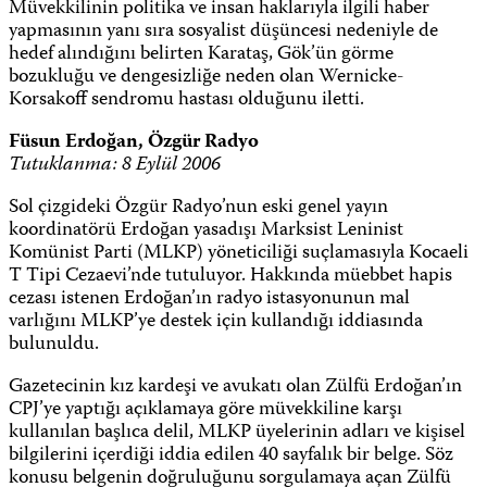
Müvekkilinin politika ve insan haklarıyla ilgili haber
yapmasının yanı sıra sosyalist düşüncesi nedeniyle de
hedef alındığını belirten Karataş, Gök’ün görme
bozukluğu ve dengesizliğe neden olan Wernicke-
Korsakoff sendromu hastası olduğunu iletti.
Füsun Erdoğan, Özgür Radyo
Tutuklanma: 8 Eylül 2006
Sol çizgideki Özgür Radyo’nun eski genel yayın
koordinatörü Erdoğan yasadışı Marksist Leninist
Komünist Parti (MLKP) yöneticiliği suçlamasıyla Kocaeli
T Tipi Cezaevi’nde tutuluyor. Hakkında müebbet hapis
cezası istenen Erdoğan’ın radyo istasyonunun mal
varlığını MLKP’ye destek için kullandığı iddiasında
bulunuldu.
Gazetecinin kız kardeşi ve avukatı olan Zülfü Erdoğan’ın
CPJ’ye yaptığı açıklamaya göre müvekkiline karşı
kullanılan başlıca delil, MLKP üyelerinin adları ve kişisel
bilgilerini içerdiği iddia edilen 40 sayfalık bir belge. Söz
konusu belgenin doğruluğunu sorgulamaya açan Zülfü