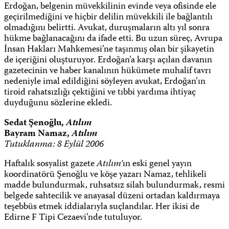
Erdoğan, belgenin müvekkilinin evinde veya ofisinde ele
geçirilmediğini ve hiçbir delilin müvekkili ile bağlantılı
olmadığını belirtti. Avukat, duruşmaların altı yıl sonra
hükme bağlanacağını da ifade etti. Bu uzun süreç, Avrupa
İnsan Hakları Mahkemesi’ne taşınmış olan bir şikayetin
de içeriğini oluşturuyor. Erdoğan’a karşı açılan davanın
gazetecinin ve haber kanalının hükümete muhalif tavrı
nedeniyle imal edildiğini söyleyen avukat, Erdoğan’ın
tiroid rahatsızlığı çektiğini ve tıbbi yardıma ihtiyaç
duyduğunu sözlerine ekledi.
Sedat Şenoğlu,
Atılım
Bayram Namaz,
Atılım
Tutuklanma: 8 Eylül 2006
Haftalık sosyalist gazete
Atılım’
ın eski genel yayın
koordinatörü Şenoğlu ve köşe yazarı Namaz, tehlikeli
madde bulundurmak, ruhsatsız silah bulundurmak, resmi
belgede sahtecilik ve anayasal düzeni ortadan kaldırmaya
teşebbüs etmek iddialarıyla suçlandılar. Her ikisi de
Edirne F Tipi Cezaevi’nde tutuluyor.