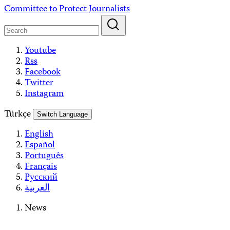
Skip
Committee to Protect Journalists
to
content
Youtube
Rss
Facebook
Twitter
Instagram
Türkçe
Switch Language
English
Español
Português
Français
Русский
العربية
News