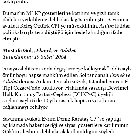
bekliyordu.
Duman’ın MLKP gösterilerine katılımı ve gizli tanık
ifadeleri yetkililerce delil olarak gösterilmiştir. Savunma
avukatı Keleş Öztürk CPJ’ye müvekkilinin,
Atılım
iktidar
politikalarıyla ters düştüğü için hedef alındığını ifade
etmiştir.
Mustafa Gök,
Ekmek ve Adalet
Tutuklanma: 19 Şubat 2004
‘Anayasal düzeni zorla değiştirmeye kalkışmak” iddiasıyla
ömür boyu hapse mahkûm edilen Sol tandanslı
Ekmek ve
Adalet
dergisi Ankara temsilcisi Gök, İstanbul Sincan F
Tipi Cezaevi’nde tutuluyor. Hakkında yasadışı Devrimci
Halk Kurtuluş Partisi-Cephesi (DHKP-C) üyeliği
suçlamasıyla 5 ile 10 yıl arası ek hapis cezası karara
bağlanmayı bekliyor.
Savunma avukatı Evrim Deniz Karataş CPJ’ye yaptığı
açıklamada haber içeriği ve siyasi gösterilere katılımının
Gök’ün aleyhine delil olarak kullanıldığını söyledi.