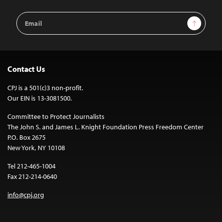
Email
Sign Up
Address
Contact Us
CPJ is a 501(c)3 non-profit.
Our EIN is 13-3081500.
Committee to Protect Journalists
The John S. and James L. Knight Foundation Press Freedom Center
P.O. Box 2675
New York, NY 10108
Tel 212-465-1004
Fax 212-214-0640
info@cpj.org