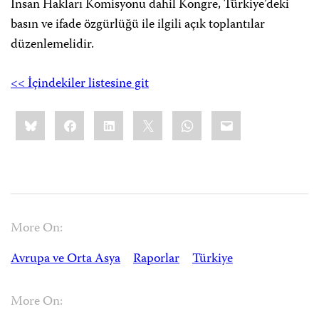
İnsan Hakları Komisyonu dahil Kongre, Türkiye’deki
basın ve ifade özgürlüğü ile ilgili açık toplantılar
düzenlemelidir.
<< İçindekiler listesine git
Share
Bluesky
Facebook
LinkedIn
X
WhatsApp
Email
this:
More On:
Avrupa ve Orta Asya
Raporlar
Türkiye
More On: