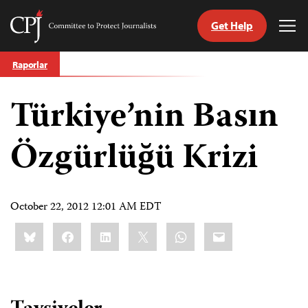
Get Help
Committee
Tog
to
Me
Skip
Protect
Raporlar
to
Journalists
content
Türkiye’nin Basın
ch
guage
Özgürlüğü Krizi
October 22, 2012 12:01 AM EDT
Share
Bluesky
Facebook
LinkedIn
X
WhatsApp
Email
this: