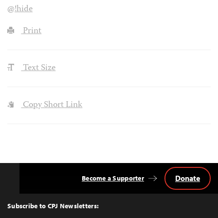
@!hide
Print
Text Size
Copy Short Link
Donate
Become a Supporter
Back
to
Top
Subscribe to CPJ Newsletters: