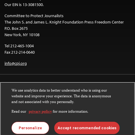
Our EIN is 13-3081500.
Committee to Protect Journalists
The John S. and James L. Knight Foundation Press Freedom Center
P.O. Box 2675
New York, NY 10108
Tel 212-465-1004
Fax 212-214-0640
info@cpj.org
We use analytics data to better understand who is using our
website and improve your experience. The data is anonymous
and not associated with you personally.
Except where noted, text on this website is licensed under a
Creative
Commons Attribution-NonCommercial-NoDerivatives 4.0 International
Read our
privacy policy
for more information.
License
.
Images and other media are not covered by the Creative Commons license.
Personalize
Accept recommended cookies
For more information about permissions, see our
FAQs
.