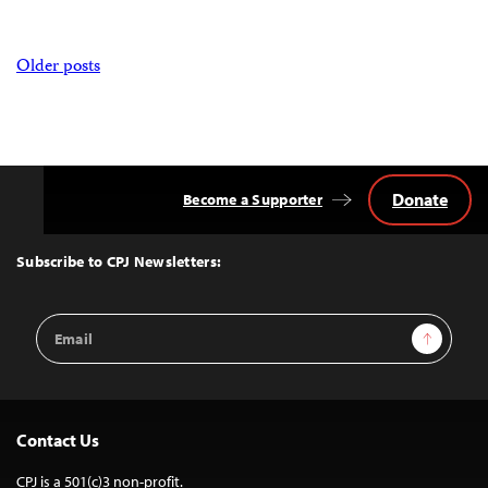
Posts
Older posts
navigation
Donate
Become a Supporter
Back
to
Top
Subscribe to CPJ Newsletters:
Email
Sign Up
Address
Contact Us
CPJ is a 501(c)3 non-profit.