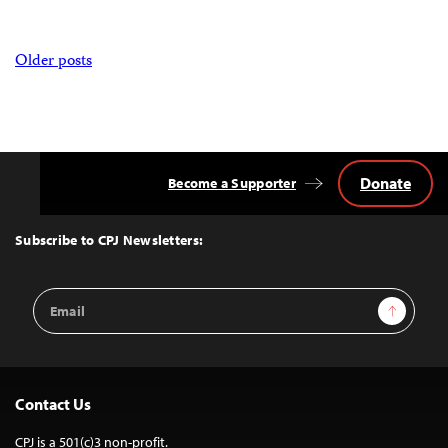
Posts
Older posts
navigation
Donate
Become a Supporter
Back
to
Top
Subscribe to CPJ Newsletters:
Email
Sign Up
Address
Contact Us
CPJ is a 501(c)3 non-profit.