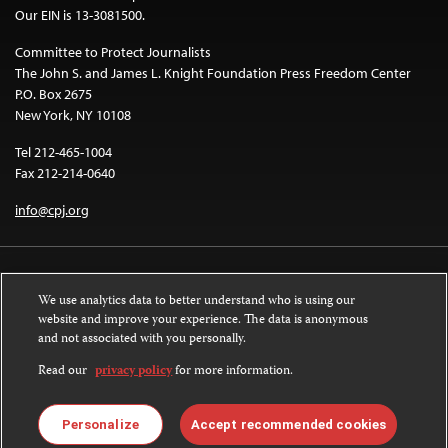
Our EIN is 13-3081500.
Committee to Protect Journalists
The John S. and James L. Knight Foundation Press Freedom Center
P.O. Box 2675
New York, NY 10108
Tel 212-465-1004
Fax 212-214-0640
info@cpj.org
We use analytics data to better understand who is using our
website and improve your experience. The data is anonymous
and not associated with you personally.
Except where noted, text on this website is licensed under a
Creative
Commons Attribution-NonCommercial-NoDerivatives 4.0 International
Read our
privacy policy
for more information.
License
.
Images and other media are not covered by the Creative Commons license.
Personalize
Accept recommended cookies
For more information about permissions, see our
FAQs
.