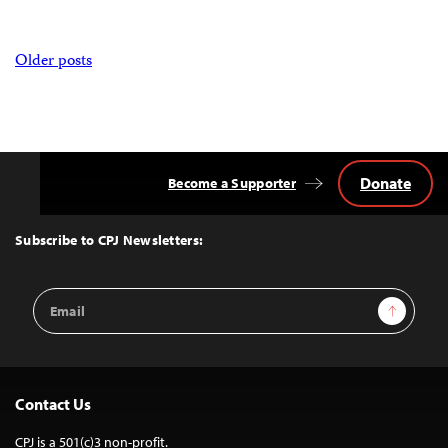
Posts
Older posts
navigation
Donate
Become a Supporter
Back
to
Top
Subscribe to CPJ Newsletters:
Email
Sign Up
Address
Contact Us
CPJ is a 501(c)3 non-profit.