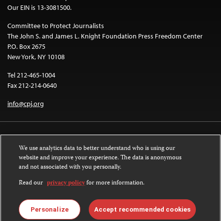
Our EIN is 13-3081500.
Committee to Protect Journalists
The John S. and James L. Knight Foundation Press Freedom Center
P.O. Box 2675
New York, NY 10108
Tel 212-465-1004
Fax 212-214-0640
info@cpj.org
We use analytics data to better understand who is using our
website and improve your experience. The data is anonymous
and not associated with you personally.
Except where noted, text on this website is licensed under a
Creative
Commons Attribution-NonCommercial-NoDerivatives 4.0 International
Read our
privacy policy
for more information.
License
.
Images and other media are not covered by the Creative Commons license.
Personalize
Accept recommended cookies
For more information about permissions, see our
FAQs
.