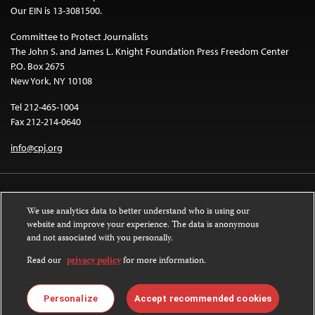
Our EIN is 13-3081500.
Committee to Protect Journalists
The John S. and James L. Knight Foundation Press Freedom Center
P.O. Box 2675
New York, NY 10108
Tel 212-465-1004
Fax 212-214-0640
info@cpj.org
We use analytics data to better understand who is using our
website and improve your experience. The data is anonymous
and not associated with you personally.
Except where noted, text on this website is licensed under a
Creative
Commons Attribution-NonCommercial-NoDerivatives 4.0 International
Read our
privacy policy
for more information.
License
.
Images and other media are not covered by the Creative Commons license.
Personalize
Accept recommended cookies
For more information about permissions, see our
FAQs
.