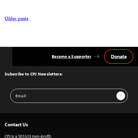
Posts
Older posts
navigation
Donate
Become a Supporter
Back
to
Top
Subscribe to CPJ Newsletters:
Email
Sign Up
Address
Contact Us
CPJ is a 501(c)3 non-profit.