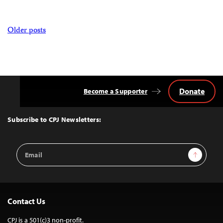
Posts
Older posts
navigation
Donate
Become a Supporter
Back
to
Top
Subscribe to CPJ Newsletters:
Email
Sign Up
Address
Contact Us
CPJ is a 501(c)3 non-profit.