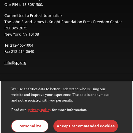
Our EIN is 13-3081500.
Committee to Protect Journalists
The John S. and James L. Knight Foundation Press Freedom Center
P.O. Box 2675
New York, NY 10108
Tel 212-465-1004
Fax 212-214-0640
info@cpj.org
We use analytics data to better understand who is using our
website and improve your experience. The data is anonymous
and not associated with you personally.
Except where noted, text on this website is licensed under a
Creative
Commons Attribution-NonCommercial-NoDerivatives 4.0 International
Read our
privacy policy
for more information.
License
.
Images and other media are not covered by the Creative Commons license.
Personalize
Accept recommended cookies
For more information about permissions, see our
FAQs
.