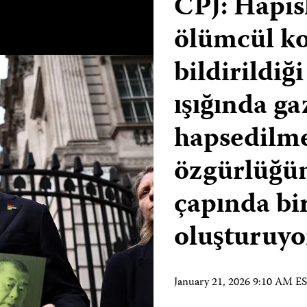
CPJ: Hapis
ölümcül ko
bildirildiğ
ışığında ga
hapsedilme
özgürlüğün
çapında bir
oluşturuyo
January 21, 2026 9:10 AM E