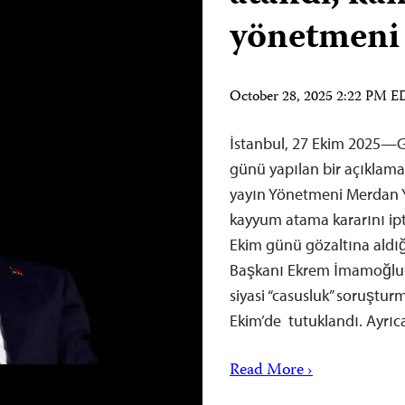
yönetmeni
October 28, 2025 2:22 PM 
İstanbul, 27 Ekim 2025—Ga
günü yapılan bir açıklamay
yayın Yönetmeni Merdan Y
kayyum atama kararını ipta
Ekim günü gözaltına aldığ
Başkanı Ekrem İmamoğlu’nu
siyasi “casusluk” soruştu
Ekim’de tutuklandı. Ayrıc
Read More ›