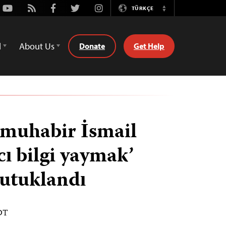
Youtube
Rss
Facebook
Twitter
Instagram
TÜRKÇE
Switch
Language
d
About Us
Donate
Get Help
 muhabir İsmail
ıcı bilgi yaymak’
tutuklandı
EDT