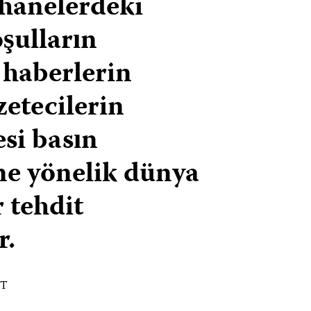
hanelerdeki
şulların
i haberlerin
zetecilerin
si basın
e yönelik dünya
 tehdit
r.
ST