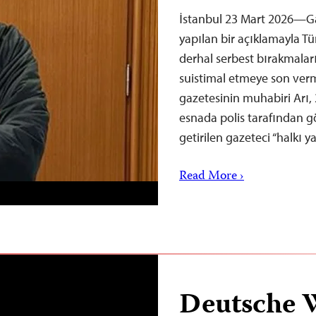
İstanbul 23 Mart 2026—Ga
yapılan bir açıklamayla Tür
derhal serbest bırakmala
suistimal etmeye son verm
gazetesinin muhabiri Arı, 2
esnada polis tarafından gö
getirilen gazeteci “halkı 
Read More ›
Deutsche 