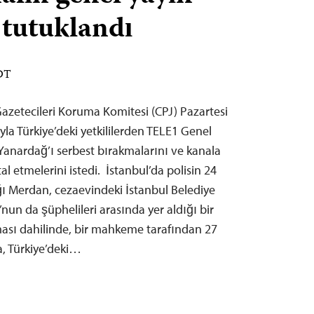
 tutuklandı
EDT
zetecileri Koruma Komitesi (CPJ) Pazartesi
la Türkiye’deki yetkililerden TELE1 Genel
anardağ’ı serbest bırakmalarını ve kanala
l etmelerini istedi. İstanbul’da polisin 24
ı Merdan, cezaevindeki İstanbul Belediye
n da şüphelileri arasında yer aldığı bir
rması dahilinde, bir mahkeme tarafından 27
a, Türkiye’deki…