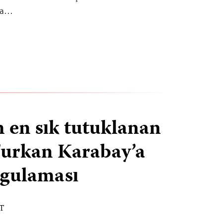
ına…
n en sık tutuklanan
Furkan Karabay’a
ygulaması
ST