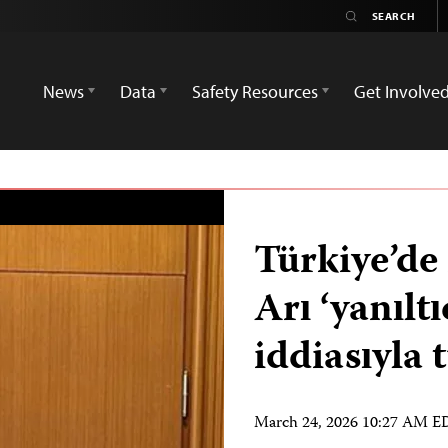
News
Data
Safety Resources
Get Involve
Türkiye’de
Arı ‘yanılt
iddiasıyla 
March 24, 2026 10:27 AM 