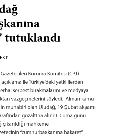
udağ
şkanına
’ tutuklandı
 EST
Gazetecileri Koruma Komitesi (CPJ)
açıklama ile Türkiye’deki yetkililerden
derhal serbest bırakmalarını ve medyaya
ktan vazgeçmelerini söyledi. Alman kamu
’nin muhabiri olan Uludağ, 19 Şubat akşamı
tarafından gözaltına alındı. Cuma günü
ağ çıkarıldığı mahkeme
azetecinin “cumhurbaşkanına hakaret”