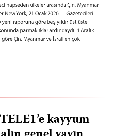
eci hapseden ülkeler arasında Çin, Myanmar
diler New York, 21 Ocak 2026 — Gazetecileri
 yeni raporuna göre beş yıldır üst üste
 sonunda parmaklıklar ardındaydı. 1 Aralık
göre Çin, Myanmar ve İsrail en çok
e TELE1’e kayyum
alın genel yayın