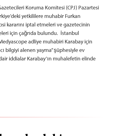
azetecileri Koruma Komitesi (CPJ) Pazartesi
rkiye’deki yetkililere muhabir Furkan
psi kararını iptal etmeleri ve gazetecinin
leri için çağrıda bulundu. İstanbul
ı Medyascope adliye muhabiri Karabay için
cı bilgiyi alenen yayma” şüphesiyle ev
 dair iddialar Karabay’ın muhalefetin elinde