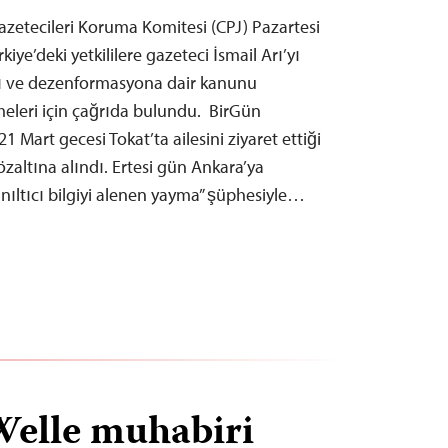
zetecileri Koruma Komitesi (CPJ) Pazartesi
kiye’deki yetkililere gazeteci İsmail Arı’yı
rı ve dezenformasyona dair kanunu
eleri için çağrıda bulundu. BirGün
1 Mart gecesi Tokat’ta ailesini ziyaret ettiği
zaltına alındı. Ertesi gün Ankara’ya
yanıltıcı bilgiyi alenen yayma” şüphesiyle…
Welle muhabiri