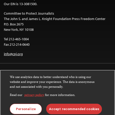
Our EIN is 13-3081500.
Committee to Protect Journalists
The John S. and James L. Knight Foundation Press Freedom Center
P.O. Box 2675
New York, NY 10108
Tel 212-465-1004
Fax 212-214-0640
info@cpj.org
We use analytics data to better understand who is using our
website and improve your experience. The data is anonymous
and not associated with you personally.
Except where noted, text on this website is licensed under a
Creative
Commons Attribution-NonCommercial-NoDerivatives 4.0 International
Read our
privacy policy
for more information.
License
.
Images and other media are not covered by the Creative Commons license.
Personalize
Accept recommended cookies
For more information about permissions, see our
FAQs
.