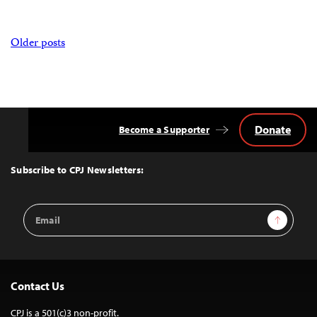
Posts
Older posts
navigation
Donate
Become a Supporter
Back
to
Top
Subscribe to CPJ Newsletters:
Email
Sign Up
Address
Contact Us
CPJ is a 501(c)3 non-profit.