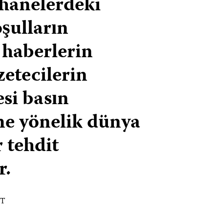
hanelerdeki
şulların
i haberlerin
zetecilerin
si basın
e yönelik dünya
 tehdit
r.
ST