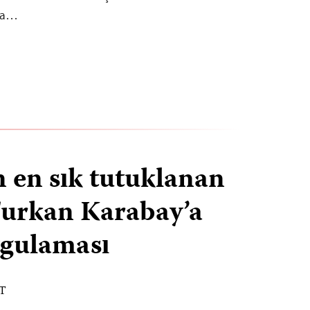
ına…
n en sık tutuklanan
Furkan Karabay’a
ygulaması
ST