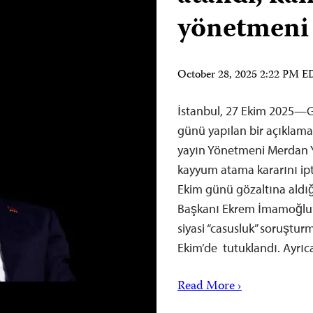
yönetmeni
October 28, 2025 2:22 PM 
İstanbul, 27 Ekim 2025—Ga
günü yapılan bir açıklamay
yayın Yönetmeni Merdan Y
kayyum atama kararını ipta
Ekim günü gözaltına aldığ
Başkanı Ekrem İmamoğlu’nu
siyasi “casusluk” soruştu
Ekim’de tutuklandı. Ayrıc
Read More ›