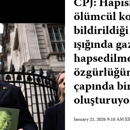
CPJ: Hapis
ölümcül ko
bildirildiğ
ışığında ga
hapsedilme
özgürlüğün
çapında bir
oluşturuyo
January 21, 2026 9:10 AM E