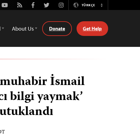
Youtube
Rss
Facebook
Twitter
Instagram
TÜRKÇE
Switch
Language
d
About Us
Donate
Get Help
 muhabir İsmail
ıcı bilgi yaymak’
tutuklandı
EDT