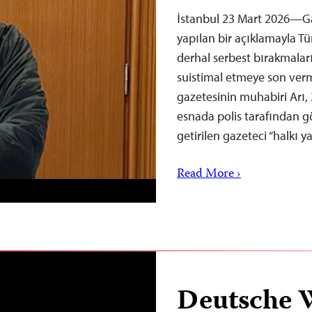
İstanbul 23 Mart 2026—Ga
yapılan bir açıklamayla Tür
derhal serbest bırakmala
suistimal etmeye son verm
gazetesinin muhabiri Arı, 2
esnada polis tarafından gö
getirilen gazeteci “halkı 
Read More ›
Deutsche 