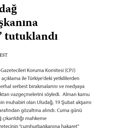
udağ
şkanına
’ tutuklandı
 EST
Gazetecileri Koruma Komitesi (CPJ)
açıklama ile Türkiye’deki yetkililerden
derhal serbest bırakmalarını ve medyaya
ktan vazgeçmelerini söyledi. Alman kamu
’nin muhabiri olan Uludağ, 19 Şubat akşamı
tarafından gözaltına alındı. Cuma günü
ağ çıkarıldığı mahkeme
azetecinin “cumhurbaşkanına hakaret”