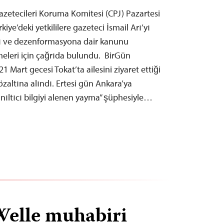
zetecileri Koruma Komitesi (CPJ) Pazartesi
kiye’deki yetkililere gazeteci İsmail Arı’yı
rı ve dezenformasyona dair kanunu
eleri için çağrıda bulundu. BirGün
1 Mart gecesi Tokat’ta ailesini ziyaret ettiği
zaltına alındı. Ertesi gün Ankara’ya
yanıltıcı bilgiyi alenen yayma” şüphesiyle…
Welle muhabiri