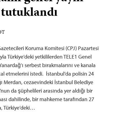
 tutuklandı
EDT
zetecileri Koruma Komitesi (CPJ) Pazartesi
la Türkiye’deki yetkililerden TELE1 Genel
anardağ’ı serbest bırakmalarını ve kanala
l etmelerini istedi. İstanbul’da polisin 24
ı Merdan, cezaevindeki İstanbul Belediye
n da şüphelileri arasında yer aldığı bir
rması dahilinde, bir mahkeme tarafından 27
a, Türkiye’deki…