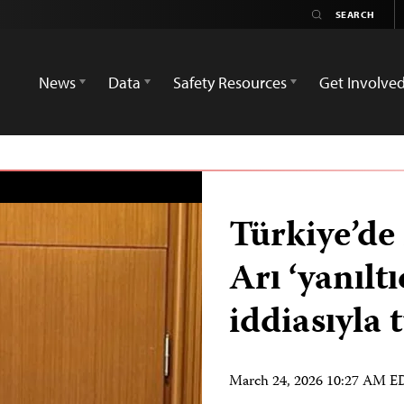
News
Data
Safety Resources
Get Involve
Türkiye’de
Arı ‘yanılt
iddiasıyla 
March 24, 2026 10:27 AM 