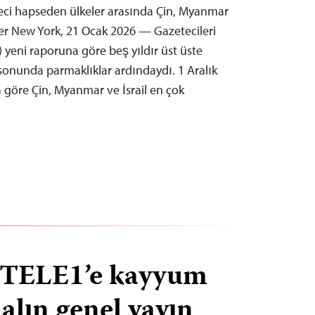
eci hapseden ülkeler arasında Çin, Myanmar
diler New York, 21 Ocak 2026 — Gazetecileri
 yeni raporuna göre beş yıldır üst üste
 sonunda parmaklıklar ardındaydı. 1 Aralık
göre Çin, Myanmar ve İsrail en çok
e TELE1’e kayyum
alın genel yayın