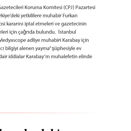
azetecileri Koruma Komitesi (CPJ) Pazartesi
rkiye’deki yetkililere muhabir Furkan
psi kararını iptal etmeleri ve gazetecinin
leri için çağrıda bulundu. İstanbul
ı Medyascope adliye muhabiri Karabay için
cı bilgiyi alenen yayma” şüphesiyle ev
 dair iddialar Karabay’ın muhalefetin elinde