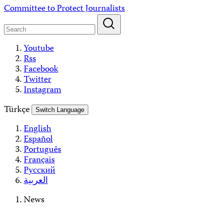
Skip
Committee to Protect Journalists
to
content
Youtube
Rss
Facebook
Twitter
Instagram
Türkçe
Switch Language
English
Español
Português
Français
Русский
العربية
News