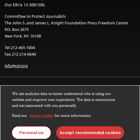
Our EIN is 13-3081500.
Committee to Protect Journalists
The John S. and James L. Knight Foundation Press Freedom Center
P.O. Box 2675
New York, NY 10108
Tel 212-465-1004
Fax 212-214-0640
info@cpj.org
We use analytics data to better understand who is using our
website and improve your experience. The data is anonymous
and not associated with you personally.
Except where noted, text on this website is licensed under a
Creative
Commons Attribution-NonCommercial-NoDerivatives 4.0 International
Read our
privacy policy
for more information.
License
.
Images and other media are not covered by the Creative Commons license.
Personalize
Accept recommended cookies
For more information about permissions, see our
FAQs
.