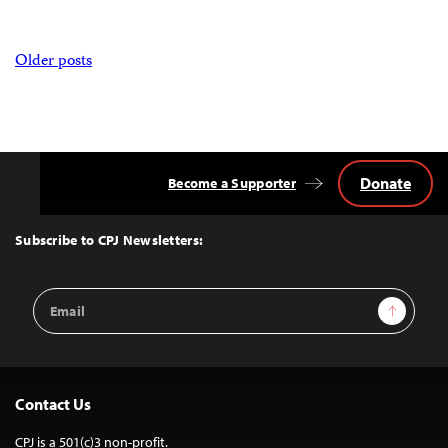
Posts
Older posts
navigation
Donate
Become a Supporter
Back
to
Top
Subscribe to CPJ Newsletters:
Email
Sign Up
Address
Contact Us
CPJ is a 501(c)3 non-profit.