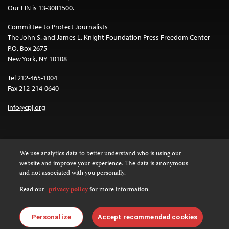
Our EIN is 13-3081500.
Committee to Protect Journalists
The John S. and James L. Knight Foundation Press Freedom Center
P.O. Box 2675
New York, NY 10108
Tel 212-465-1004
Fax 212-214-0640
info@cpj.org
We use analytics data to better understand who is using our
website and improve your experience. The data is anonymous
and not associated with you personally.
Except where noted, text on this website is licensed under a
Creative
Commons Attribution-NonCommercial-NoDerivatives 4.0 International
Read our
privacy policy
for more information.
License
.
Images and other media are not covered by the Creative Commons license.
Personalize
Accept recommended cookies
For more information about permissions, see our
FAQs
.