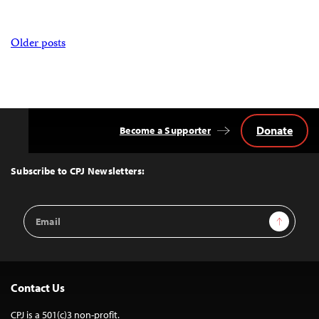
Posts
Older posts
navigation
Donate
Become a Supporter
Back
to
Top
Subscribe to CPJ Newsletters:
Email
Sign Up
Address
Contact Us
CPJ is a 501(c)3 non-profit.