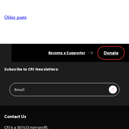
Posts
Older posts
navigation
Donate
Become a Supporter
Back
to
Top
Subscribe to CPJ Newsletters:
Email
Sign Up
Address
Contact Us
CPJ is a 501(c)3 non-profit.