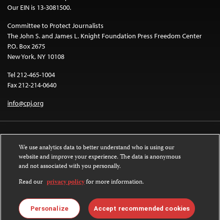
Our EIN is 13-3081500.
Committee to Protect Journalists
The John S. and James L. Knight Foundation Press Freedom Center
P.O. Box 2675
New York, NY 10108
Tel 212-465-1004
Fax 212-214-0640
info@cpj.org
We use analytics data to better understand who is using our
website and improve your experience. The data is anonymous
and not associated with you personally.
Except where noted, text on this website is licensed under a
Creative
Commons Attribution-NonCommercial-NoDerivatives 4.0 International
Read our
privacy policy
for more information.
License
.
Images and other media are not covered by the Creative Commons license.
Personalize
Accept recommended cookies
For more information about permissions, see our
FAQs
.