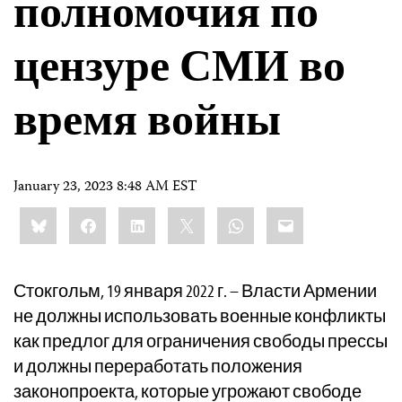
полномочия по
цензуре СМИ во
время войны
January 23, 2023 8:48 AM EST
Share
Bluesky
Facebook
LinkedIn
X
WhatsApp
Email
this:
Стокгольм, 19 января 2022 г. – Власти Армении
не должны использовать военные конфликты
как предлог для ограничения свободы прессы
и должны переработать положения
законопроекта, которые угрожают свободе