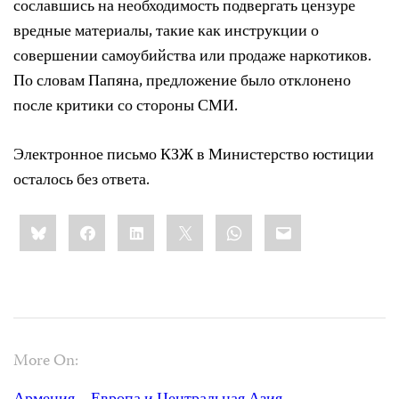
сославшись на необходимость подвергать цензуре
вредные материалы, такие как инструкции о
совершении самоубийства или продаже наркотиков.
По словам Папяна, предложение было отклонено
после критики со стороны СМИ.
Электронное письмо КЗЖ в Министерство юстиции
осталось без ответа.
Share
Bluesky
Facebook
LinkedIn
X
WhatsApp
Email
this:
More On: