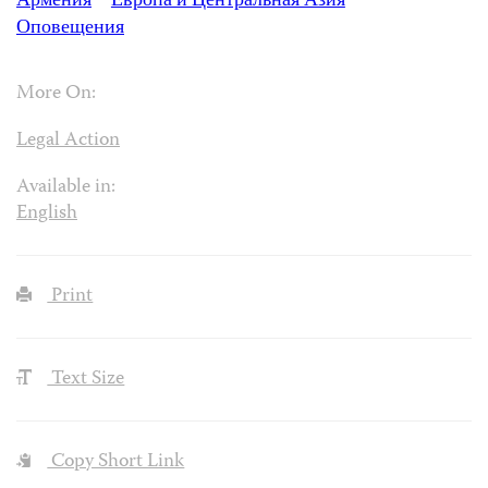
Армения
Европа и Центральная Азия
Оповещения
More On:
Legal Action
Available in:
English
Print
Text Size
Copy Short Link