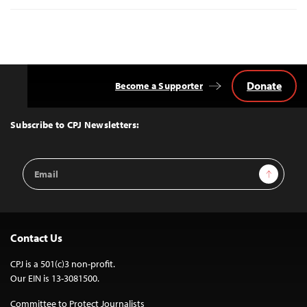
Donate
Become a Supporter
Back
to
Top
Subscribe to CPJ Newsletters:
Email
Sign Up
Address
Contact Us
CPJ is a 501(c)3 non-profit.
Our EIN is 13-3081500.
Committee to Protect Journalists