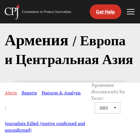
Get Help
Committee
Tog
to
Me
Skip
Protect
to
Армения
Journalists
/ Европа
content
и Центральная Азия
tch
nguage
Армения
documents by
Alerts
Reports
Features & Analysis
Year:
|
2023
Journalists Killed (motive confirmed and
unconfirmed)