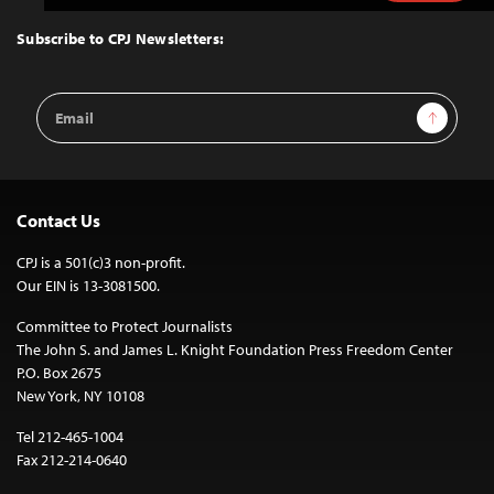
to
Top
Subscribe to CPJ Newsletters:
Email
Sign Up
Address
Contact Us
CPJ is a 501(c)3 non-profit.
Our EIN is 13-3081500.
Committee to Protect Journalists
The John S. and James L. Knight Foundation Press Freedom Center
P.O. Box 2675
New York, NY 10108
Tel 212-465-1004
Fax 212-214-0640