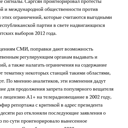
е сигналы. Саргсян проигнорировал протесты
ой и международной общественности против
 этих ограничений, которые считаются выгодными
Республиканской партии в свете надвигающихся
тских выборов 2012 года.
щениям СМИ, поправки дают возможность
ственным регулирующим органам выдавать и
ий, а также налагать ограничения на содержание
т тематику некоторых станций такими областями,
орт. По мнению аналитиков, эти изменения дадут
ние для продолжения запрета популярного вещателя
и лицензию A1+ на телерадиовещание в 2002 году,
эфир репортажа с критикой в адрес президента
е десяти раз отклоняли последующие заявления о
о по сути проигнорировало вынесенное