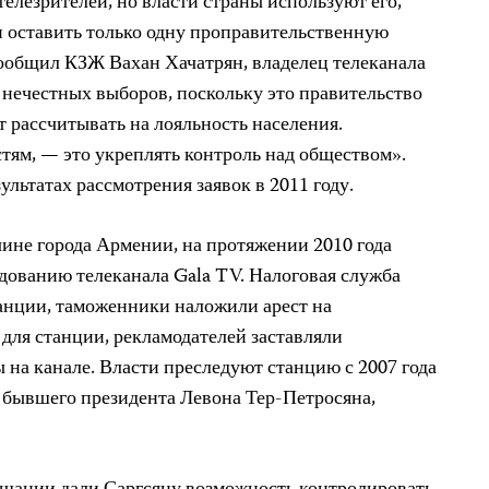
елезрителей, но власти страны используют его,
 оставить только одну проправительственную
ообщил КЗЖ Вахан Хачатрян, владелец телеканала
 нечестных выборов, поскольку это правительство
т рассчитывать на лояльность населения.
стям, — это укреплять контроль над обществом».
ультатах рассмотрения заявок в 2011 году.
чине города Армении, на протяжении 2010 года
ованию телеканала Gala TV. Налоговая служба
танции, таможенники наложили арест на
для станции, рекламодателей заставляли
 на канале. Власти преследуют станцию с 2007 года
й бывшего президента Левона Тер-Петросяна,