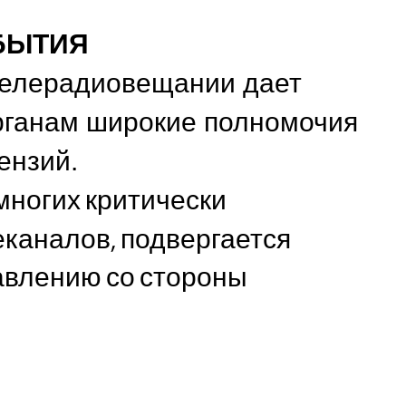
БЫТИЯ
 телерадиовещании дает
ганам широкие полномочия
ензий.
немногих критически
каналов, подвергается
авлению со стороны