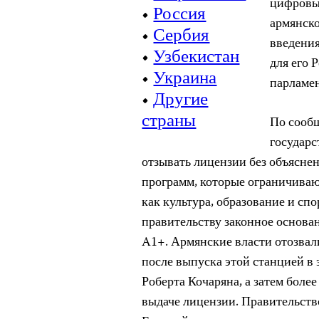
цифровы
•
Россия
армянск
•
Сербия
введения
•
Узбекистан
для его 
•
Украина
парламен
•
Другие
страны
По сооб
государ
отзывать лицензии без объяснен
программ, которые ограничиваю
как культура, образование и сп
правительству законное основа
A1+. Армянские власти отозвал
после выпуска этой станцией в 
Роберта Кочаряна, а затем боле
выдаче лицензии. Правительств