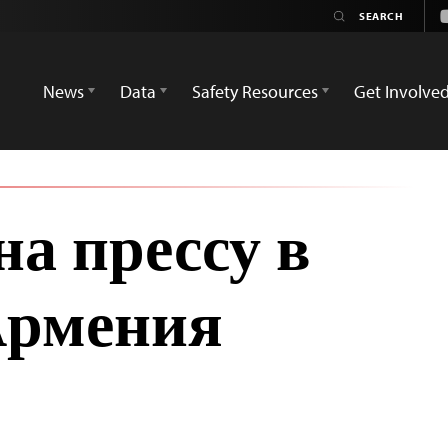
News
Data
Safety Resources
Get Involve
а прессу в
 Армения