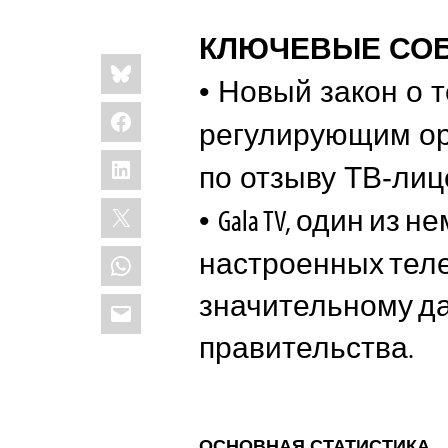
КЛЮЧЕВЫЕ СО
Share
Bluesky
this:
• Новый закон о
Facebook
регулирующим ор
LinkedIn
по отзыву ТВ-лиц
X
Gala TV, один из 
•
WhatsApp
настроенных теле
значительному д
Email
правительства.
ОСНОВНАЯ СТАТИСТИКА