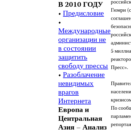
российск
В 2010 ГОДУ
Гюмри (с
•
Предисловие
соглаше
•
безопасн
Международные
российск
организации не
админист
в состоянии
5 милли
защитить
реактор
свободу прессы
Пресс».
•
Разоблачение
невидимых
Правител
врагов
населен
Интернета
кризисом
По сооб
Европа и
парламен
Центральная
репорта
Азия – Анализ