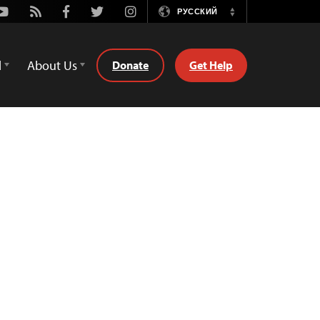
Youtube
Rss
Facebook
Twitter
Instagram
РУССКИЙ
Switch
Language
d
About Us
Donate
Get Help