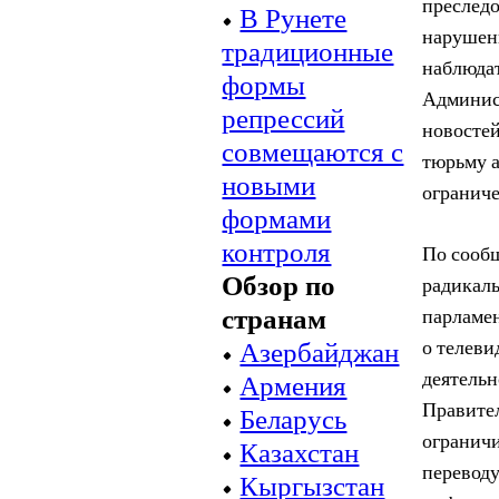
преследо
•
В Рунете
нарушен
традиционные
наблюдат
формы
Админис
репрессий
новостей
совмещаются с
тюрьму а
новыми
ограниче
формами
контроля
По сооб
Обзор по
радикаль
странам
парламен
•
Азербайджан
о телеви
деятель
•
Армения
Правител
•
Беларусь
ограничи
•
Казахстан
переводу
•
Кыргызстан