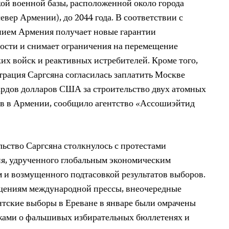
ой военной базы, расположенной около города
евер Армении), до 2044 года. В соответствии с
нием Армения получает новые гарантии
ости и снимает ограничения на перемещение
их войск и реактивных истребителей. Кроме того,
рация Саргсяна согласилась заплатить Москве
ардов долларов США за строительство двух атомных
ов в Армении, сообщило агентство «Ассошиэйтид
ьство Саргсяна столкнулось с протестами
ия, удрученного глобальным экономическим
 и возмущенного подтасовкой результатов выборов.
щениям международной прессы, внеочередные
тские выборы в Ереване в январе были омрачены
жами о фальшивых избирательных бюллетенях и