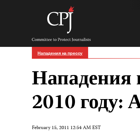
Skip
to
content
Committee
to
Protect
Journalists
Нападения на прессу
Нападения н
2010 году:
February 15, 2011 12:54 AM EST