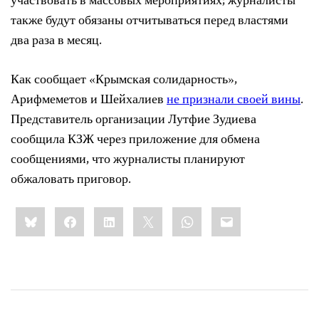
участвовать в массовых мероприятиях; журналисты
также будут обязаны отчитываться перед властями
два раза в месяц.
Как сообщает «Крымская солидарность»,
Арифмеметов и Шейхалиев
не признали своей вины
.
Представитель организации Лутфие Зудиева
сообщила КЗЖ через приложение для обмена
сообщениями, что журналисты планируют
обжаловать приговор.
Share
Bluesky
Facebook
LinkedIn
X
WhatsApp
Email
this: