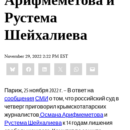
Арифмеметова и
Рустема
Шейхалиева
November 29, 2022 2:22 PM EST
Share
Bluesky
Facebook
LinkedIn
X
WhatsApp
Email
this:
Париж, 25 ноября 2022 г. – В ответ на
сообщения
СМИ
о том, что российский суд в
четверг приговорил крымскотатарских
журналистов
Османа Арифмеметова
и
Рустема Шейхалиева
к 14 годам лишения