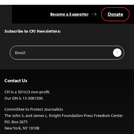
Donate
Become a Supporter
Back
to
Top
Subscribe to CPJ Newsletters:
Email
Sign Up
Address
Contact Us
CPJ is a 501(c)3 non-profit.
Our EIN is 13-3081500.
Committee to Protect Journalists
The John S. and James L. Knight Foundation Press Freedom Center
P.O. Box 2675
New York, NY 10108