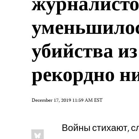
журналисто
уменьшилос
убийства из
рекордно н
December 17, 2019 11:59 AM EST
Войны стихают, с
Share
Bluesky
this: