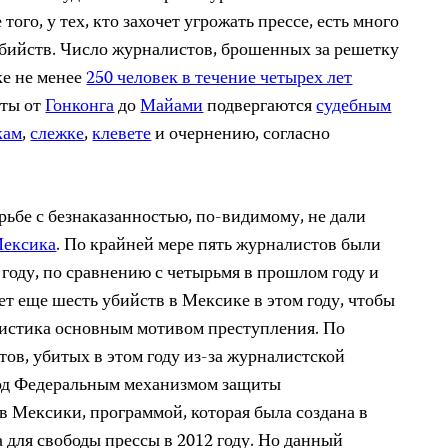
ого, у тех, кто захочет угрожать прессе, есть много
бийств. Число журналистов, брошенных за решетку
ке не менее
250 человек в течение четырех лет
сты от
Гонконга
до
Майами
подвергаются
судебным
кам
,
слежке
,
клевете
и очернению, согласно
орьбе с безнаказанностью, по-видимому, не дали
ексика
. По крайней мере пять журналистов были
 году, по сравнению с четырьмя в прошлом году и
т еще шесть убийств в Мексике в этом году, чтобы
листика основным мотивом преступления. По
ов, убитых в этом году из-за журналистской
под Федеральным механизмом защиты
 Мексики, программой, которая была создана в
 для свободы прессы в 2012 году. Но данный