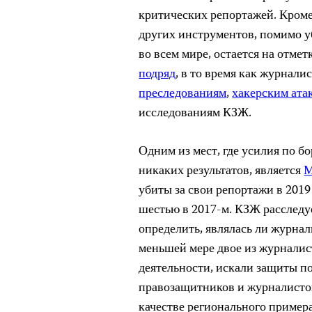
критических репортажей. Кроме т
других инструментов, помимо у
во всем мире, остается на отмет
подряд
, в то время как журнали
преследованиям
,
хакерским ата
исследованиям КЗЖ.
Одним из мест, где усилия по б
никаких результатов, является
М
убиты за свои репортажи в 2019
шестью в 2017-м. КЗЖ расследуе
определить, являлась ли журна
меньшей мере двое из журналист
деятельности, искали защиты 
правозащитников и журналистов
качестве регионального примера