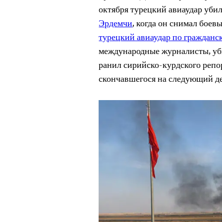
октября турецкий авиаудар уби
Эрдемчи
, когда он снимал боев
турецкий авиаудар по гражданс
международные журналисты, уб
ранил сирийско-курдского репо
скончавшегося на следующий де