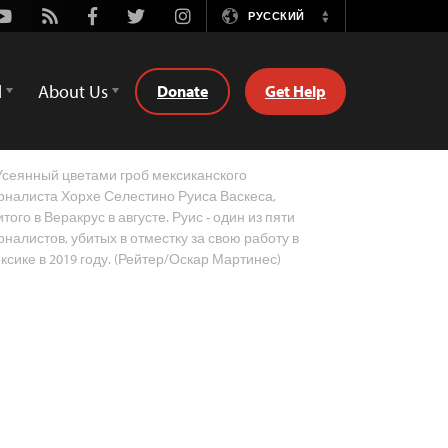
Youtube
Rss
Facebook
Twitter
Instagram
РУССКИЙ
Switch
Language
d
About Us
Donate
Get Help
сеянный цветами гроб мексиканского
рналиста Хорхе Селестино Руиса Васкеса,
итого в Веракрус в августе. Руис - один из пяти
рналистов, убитых в отместку за свою работу в
ксике в 2019 году. (Рейтер/Оскар Мартинес)