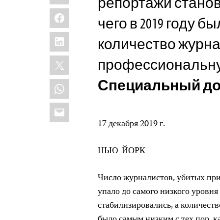
репортажи становя
Facebook
чего в 2019 году 
LinkedIn
количество журна
X
профессиональну
Специальный до
WhatsApp
Email
17 декабря 2019 г.
НЬЮ-ЙОРК
Число журналистов, убитых при
упало до самого низкого уровня
стабилизировались, а количеств
было самым низким с тех пор, 