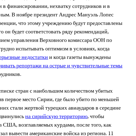
 в финансировании, нехватку сотрудников и в
ным. В ноябре президент Андрес Мануэль Лопес
ренции, что этому учреждению будут предоставлены
о он будет соответстовать ряду рекомендаций,
ием управления Верховного комиссара ООН по
 трудно испытывать оптимизм в условиях, когда
ерьезные недостатки
и когда газеты вынуждены
ичивать репортажи на острые и чувствительные темы
рудников.
 списке стран с наибольшим количеством убитых
ив первое место Сирии, где было убито по меньшей
 них стали жертвой турецких авиаударов в середине
одвинулись
на сирийскую территорию
, чтобы
в США, возглавляемых курдами, после того, как
зал вывести американские войска из региона. 11