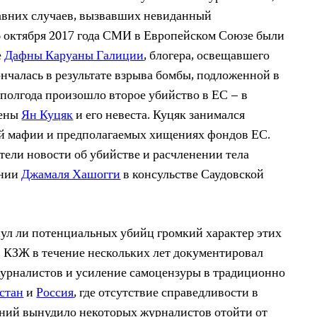
давних случаев, вызвавших невиданный
6 октября 2017 года СМИ в Европейском Союзе были
е
Дафны Каруаны Галиции
, блогера, освещавшего
нчалась в результате взрыва бомбы, подложенной в
 полгода произошло второе убийство в ЕС – в
лены
Ян Куцяк
и его невеста. Куцяк занимался
ой мафии и предполагаемых хищениях фондов ЕС.
етели новости об убийстве и расчленении тела
ании
Джамаля Хашогги
в консульстве Саудовской
ул ли потенциальных убийц громкий характер этих
. КЗЖ в течение нескольких лет документировал
урналистов и усиление самоцензуры в традиционно
стан
и
Россия
, где отсутствие справедливости в
ий вынудило некоторых журналистов отойти от