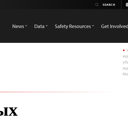
News
Data
Safety Resources
Get Involve
У
жу
уб
жу
Ме
ых