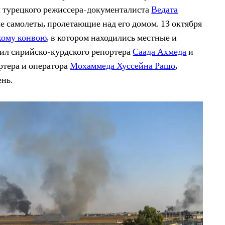
л турецкого режиссера-документалиста
Ведата
ые самолеты, пролетающие над его домом. 13 октября
кому конвою
, в котором находились местные и
ил сирийско-курдского репортера
Саада Ахмеда
и
ртера и оператора
Мохаммеда Хуссейна Рашо
,
нь.